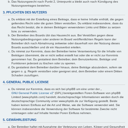
Das Nutzungsrecht nach Punkt 2, Unterpunkt a bleibt auch nach Kündigung des
Nutzungsvertrages bestehen.
3. PFLICHTEN DES NUTZERS
Du erklärst mit der Erstellung eines Beitrags, dass er keine Inhalte enthält, die gegen
geltendes Recht oder die guten Sitten verstoßen. Du erklärst insbesondere, dass du
das Recht besitzt, die in deinen Beiträgen verwendeten Links und Bilder zu setzen
bzw. zu verwenden.
Der Betreiber des Boards übt das Hausrecht aus. Bei Verstößen gegen diese
Nutzungsbedingungen oder anderer im Board veröffentlichten Regeln kann der
Betreiber dich nach Abmahnung zeitweise oder dauerhaft von der Nutzung dieses
Boards ausschließen und dir ein Hausverbot erteilen.
Du nimmst zur Kenntnis, dass der Betreiber keine Verantwortung für die Inhalte von
Beiträgen übernimmt, die er nicht selbst erstellt hat oder die er nicht zur Kenntnis
genommen hat. Du gestattest dem Betreiber, dein Benutzerkonto, Beiträge und
Funktionen jederzeit zu löschen oder zu sperren.
Du gestattest dem Betreiber darüber hinaus, deine Beiträge abzuändern, sofern sie
gegen o. g. Regeln verstoßen oder geeignet sind, dem Betreiber oder einem Dritten
Schaden zuzufügen.
4. GENERAL PUBLIC LICENSE
Du nimmst zur Kenntnis, dass es sich bei phpBB um eine unter der „
GNU General Public License v2
“ (GPL) bereitgestellten Foren-Software von phpBB
Limited (www.phpbb.com) handelt; deutschsprachige Informationen werden durch die
deutschsprachige Community unter www.phpbb.de zur Verfügung gestellt. Beide
haben keinen Einfluss auf die Art und Weise, wie die Software verwendet wird. Sie
können insbesondere die Verwendung der Software für bestimmte Zwecke nicht
untersagen oder auf Inhalte fremder Foren Einfluss nehmen.
5. GEWÄHRLEISTUNG
Der Betreiber haftet mit Ausnahme der Verletzung von Leben, Körper und Gesundheit