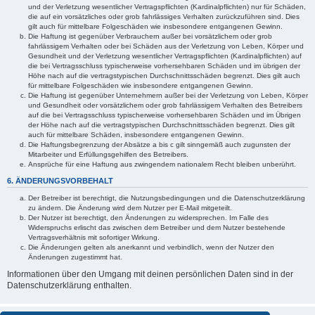
und der Verletzung wesentlicher Vertragspflichten (Kardinalpflichten) nur für Schäden,
die auf ein vorsätzliches oder grob fahrlässiges Verhalten zurückzuführen sind. Dies
gilt auch für mittelbare Folgeschäden wie insbesondere entgangenen Gewinn.
Die Haftung ist gegenüber Verbrauchern außer bei vorsätzlichem oder grob
fahrlässigem Verhalten oder bei Schäden aus der Verletzung von Leben, Körper und
Gesundheit und der Verletzung wesentlicher Vertragspflichten (Kardinalpflichten) auf
die bei Vertragsschluss typischerweise vorhersehbaren Schäden und im übrigen der
Höhe nach auf die vertragstypischen Durchschnittsschäden begrenzt. Dies gilt auch
für mittelbare Folgeschäden wie insbesondere entgangenen Gewinn.
Die Haftung ist gegenüber Unternehmern außer bei der Verletzung von Leben, Körper
und Gesundheit oder vorsätzlichem oder grob fahrlässigem Verhalten des Betreibers
auf die bei Vertragsschluss typischerweise vorhersehbaren Schäden und im Übrigen
der Höhe nach auf die vertragstypischen Durchschnittsschäden begrenzt. Dies gilt
auch für mittelbare Schäden, insbesondere entgangenen Gewinn.
Die Haftungsbegrenzung der Absätze a bis c gilt sinngemäß auch zugunsten der
Mitarbeiter und Erfüllungsgehilfen des Betreibers.
Ansprüche für eine Haftung aus zwingendem nationalem Recht bleiben unberührt.
6. ÄNDERUNGSVORBEHALT
Der Betreiber ist berechtigt, die Nutzungsbedingungen und die Datenschutzerklärung
zu ändern. Die Änderung wird dem Nutzer per E-Mail mitgeteilt.
Der Nutzer ist berechtigt, den Änderungen zu widersprechen. Im Falle des
Widerspruchs erlischt das zwischen dem Betreiber und dem Nutzer bestehende
Vertragsverhältnis mit sofortiger Wirkung.
Die Änderungen gelten als anerkannt und verbindlich, wenn der Nutzer den
Änderungen zugestimmt hat.
Informationen über den Umgang mit deinen persönlichen Daten sind in der
Datenschutzerklärung enthalten.