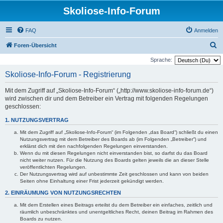
Skoliose-Info-Forum
FAQ
Anmelden
S
Foren-Übersicht
u
Sprache:
c
Skoliose-Info-Forum - Registrierung
h
Mit dem Zugriff auf „Skoliose-Info-Forum“ („http://www.skoliose-info-forum.de“)
e
wird zwischen dir und dem Betreiber ein Vertrag mit folgenden Regelungen
geschlossen:
1. NUTZUNGSVERTRAG
Mit dem Zugriff auf „Skoliose-Info-Forum“ (im Folgenden „das Board“) schließt du einen
Nutzungsvertrag mit dem Betreiber des Boards ab (im Folgenden „Betreiber“) und
erklärst dich mit den nachfolgenden Regelungen einverstanden.
Wenn du mit diesen Regelungen nicht einverstanden bist, so darfst du das Board
nicht weiter nutzen. Für die Nutzung des Boards gelten jeweils die an dieser Stelle
veröffentlichten Regelungen.
Der Nutzungsvertrag wird auf unbestimmte Zeit geschlossen und kann von beiden
Seiten ohne Einhaltung einer Frist jederzeit gekündigt werden.
2. EINRÄUMUNG VON NUTZUNGSRECHTEN
Mit dem Erstellen eines Beitrags erteilst du dem Betreiber ein einfaches, zeitlich und
räumlich unbeschränktes und unentgeltliches Recht, deinen Beitrag im Rahmen des
Boards zu nutzen.