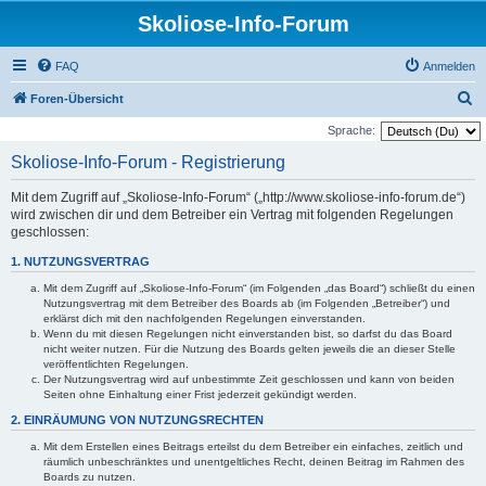
Skoliose-Info-Forum
FAQ
Anmelden
S
Foren-Übersicht
u
Sprache:
c
Skoliose-Info-Forum - Registrierung
h
Mit dem Zugriff auf „Skoliose-Info-Forum“ („http://www.skoliose-info-forum.de“)
e
wird zwischen dir und dem Betreiber ein Vertrag mit folgenden Regelungen
geschlossen:
1. NUTZUNGSVERTRAG
Mit dem Zugriff auf „Skoliose-Info-Forum“ (im Folgenden „das Board“) schließt du einen
Nutzungsvertrag mit dem Betreiber des Boards ab (im Folgenden „Betreiber“) und
erklärst dich mit den nachfolgenden Regelungen einverstanden.
Wenn du mit diesen Regelungen nicht einverstanden bist, so darfst du das Board
nicht weiter nutzen. Für die Nutzung des Boards gelten jeweils die an dieser Stelle
veröffentlichten Regelungen.
Der Nutzungsvertrag wird auf unbestimmte Zeit geschlossen und kann von beiden
Seiten ohne Einhaltung einer Frist jederzeit gekündigt werden.
2. EINRÄUMUNG VON NUTZUNGSRECHTEN
Mit dem Erstellen eines Beitrags erteilst du dem Betreiber ein einfaches, zeitlich und
räumlich unbeschränktes und unentgeltliches Recht, deinen Beitrag im Rahmen des
Boards zu nutzen.