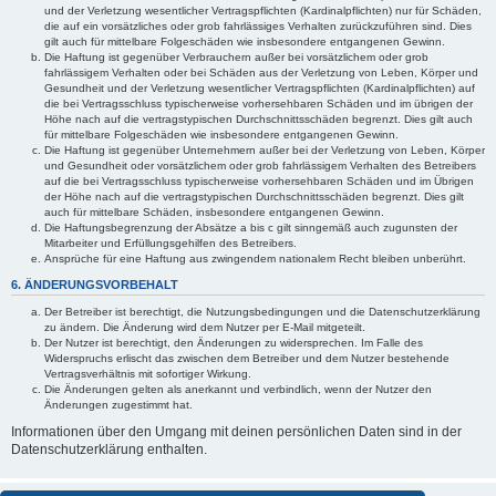
und der Verletzung wesentlicher Vertragspflichten (Kardinalpflichten) nur für Schäden,
die auf ein vorsätzliches oder grob fahrlässiges Verhalten zurückzuführen sind. Dies
gilt auch für mittelbare Folgeschäden wie insbesondere entgangenen Gewinn.
Die Haftung ist gegenüber Verbrauchern außer bei vorsätzlichem oder grob
fahrlässigem Verhalten oder bei Schäden aus der Verletzung von Leben, Körper und
Gesundheit und der Verletzung wesentlicher Vertragspflichten (Kardinalpflichten) auf
die bei Vertragsschluss typischerweise vorhersehbaren Schäden und im übrigen der
Höhe nach auf die vertragstypischen Durchschnittsschäden begrenzt. Dies gilt auch
für mittelbare Folgeschäden wie insbesondere entgangenen Gewinn.
Die Haftung ist gegenüber Unternehmern außer bei der Verletzung von Leben, Körper
und Gesundheit oder vorsätzlichem oder grob fahrlässigem Verhalten des Betreibers
auf die bei Vertragsschluss typischerweise vorhersehbaren Schäden und im Übrigen
der Höhe nach auf die vertragstypischen Durchschnittsschäden begrenzt. Dies gilt
auch für mittelbare Schäden, insbesondere entgangenen Gewinn.
Die Haftungsbegrenzung der Absätze a bis c gilt sinngemäß auch zugunsten der
Mitarbeiter und Erfüllungsgehilfen des Betreibers.
Ansprüche für eine Haftung aus zwingendem nationalem Recht bleiben unberührt.
6. ÄNDERUNGSVORBEHALT
Der Betreiber ist berechtigt, die Nutzungsbedingungen und die Datenschutzerklärung
zu ändern. Die Änderung wird dem Nutzer per E-Mail mitgeteilt.
Der Nutzer ist berechtigt, den Änderungen zu widersprechen. Im Falle des
Widerspruchs erlischt das zwischen dem Betreiber und dem Nutzer bestehende
Vertragsverhältnis mit sofortiger Wirkung.
Die Änderungen gelten als anerkannt und verbindlich, wenn der Nutzer den
Änderungen zugestimmt hat.
Informationen über den Umgang mit deinen persönlichen Daten sind in der
Datenschutzerklärung enthalten.