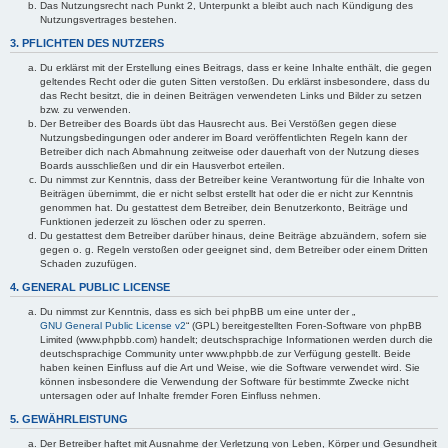
Das Nutzungsrecht nach Punkt 2, Unterpunkt a bleibt auch nach Kündigung des
Nutzungsvertrages bestehen.
3. PFLICHTEN DES NUTZERS
Du erklärst mit der Erstellung eines Beitrags, dass er keine Inhalte enthält, die gegen
geltendes Recht oder die guten Sitten verstoßen. Du erklärst insbesondere, dass du
das Recht besitzt, die in deinen Beiträgen verwendeten Links und Bilder zu setzen
bzw. zu verwenden.
Der Betreiber des Boards übt das Hausrecht aus. Bei Verstößen gegen diese
Nutzungsbedingungen oder anderer im Board veröffentlichten Regeln kann der
Betreiber dich nach Abmahnung zeitweise oder dauerhaft von der Nutzung dieses
Boards ausschließen und dir ein Hausverbot erteilen.
Du nimmst zur Kenntnis, dass der Betreiber keine Verantwortung für die Inhalte von
Beiträgen übernimmt, die er nicht selbst erstellt hat oder die er nicht zur Kenntnis
genommen hat. Du gestattest dem Betreiber, dein Benutzerkonto, Beiträge und
Funktionen jederzeit zu löschen oder zu sperren.
Du gestattest dem Betreiber darüber hinaus, deine Beiträge abzuändern, sofern sie
gegen o. g. Regeln verstoßen oder geeignet sind, dem Betreiber oder einem Dritten
Schaden zuzufügen.
4. GENERAL PUBLIC LICENSE
Du nimmst zur Kenntnis, dass es sich bei phpBB um eine unter der „
GNU General Public License v2
“ (GPL) bereitgestellten Foren-Software von phpBB
Limited (www.phpbb.com) handelt; deutschsprachige Informationen werden durch die
deutschsprachige Community unter www.phpbb.de zur Verfügung gestellt. Beide
haben keinen Einfluss auf die Art und Weise, wie die Software verwendet wird. Sie
können insbesondere die Verwendung der Software für bestimmte Zwecke nicht
untersagen oder auf Inhalte fremder Foren Einfluss nehmen.
5. GEWÄHRLEISTUNG
Der Betreiber haftet mit Ausnahme der Verletzung von Leben, Körper und Gesundheit