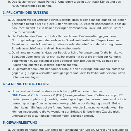
Das Nutzungsrecht nach Punkt 2, Unterpunkt a bleibt auch nach Kündigung des
Nutzungsvertrages bestehen.
3. PFLICHTEN DES NUTZERS
Du erklärst mit der Erstellung eines Beitrags, dass er keine Inhalte enthält, die gegen
geltendes Recht oder die guten Sitten verstoßen. Du erklärst insbesondere, dass du
das Recht besitzt, die in deinen Beiträgen verwendeten Links und Bilder zu setzen
bzw. zu verwenden.
Der Betreiber des Boards übt das Hausrecht aus. Bei Verstößen gegen diese
Nutzungsbedingungen oder anderer im Board veröffentlichten Regeln kann der
Betreiber dich nach Abmahnung zeitweise oder dauerhaft von der Nutzung dieses
Boards ausschließen und dir ein Hausverbot erteilen.
Du nimmst zur Kenntnis, dass der Betreiber keine Verantwortung für die Inhalte von
Beiträgen übernimmt, die er nicht selbst erstellt hat oder die er nicht zur Kenntnis
genommen hat. Du gestattest dem Betreiber, dein Benutzerkonto, Beiträge und
Funktionen jederzeit zu löschen oder zu sperren.
Du gestattest dem Betreiber darüber hinaus, deine Beiträge abzuändern, sofern sie
gegen o. g. Regeln verstoßen oder geeignet sind, dem Betreiber oder einem Dritten
Schaden zuzufügen.
4. GENERAL PUBLIC LICENSE
Du nimmst zur Kenntnis, dass es sich bei phpBB um eine unter der „
GNU General Public License v2
“ (GPL) bereitgestellten Foren-Software von phpBB
Limited (www.phpbb.com) handelt; deutschsprachige Informationen werden durch die
deutschsprachige Community unter www.phpbb.de zur Verfügung gestellt. Beide
haben keinen Einfluss auf die Art und Weise, wie die Software verwendet wird. Sie
können insbesondere die Verwendung der Software für bestimmte Zwecke nicht
untersagen oder auf Inhalte fremder Foren Einfluss nehmen.
5. GEWÄHRLEISTUNG
Der Betreiber haftet mit Ausnahme der Verletzung von Leben, Körper und Gesundheit