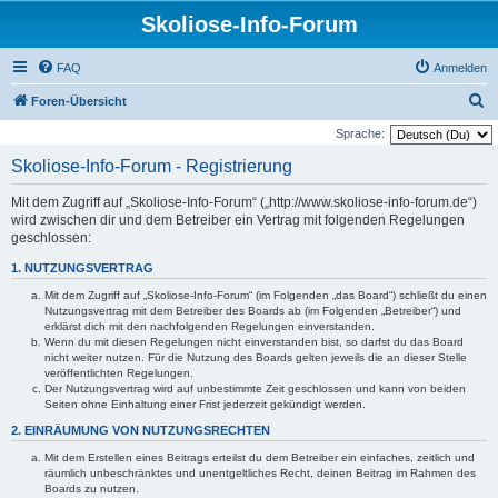
Skoliose-Info-Forum
FAQ
Anmelden
S
Foren-Übersicht
u
Sprache:
c
Skoliose-Info-Forum - Registrierung
h
Mit dem Zugriff auf „Skoliose-Info-Forum“ („http://www.skoliose-info-forum.de“)
e
wird zwischen dir und dem Betreiber ein Vertrag mit folgenden Regelungen
geschlossen:
1. NUTZUNGSVERTRAG
Mit dem Zugriff auf „Skoliose-Info-Forum“ (im Folgenden „das Board“) schließt du einen
Nutzungsvertrag mit dem Betreiber des Boards ab (im Folgenden „Betreiber“) und
erklärst dich mit den nachfolgenden Regelungen einverstanden.
Wenn du mit diesen Regelungen nicht einverstanden bist, so darfst du das Board
nicht weiter nutzen. Für die Nutzung des Boards gelten jeweils die an dieser Stelle
veröffentlichten Regelungen.
Der Nutzungsvertrag wird auf unbestimmte Zeit geschlossen und kann von beiden
Seiten ohne Einhaltung einer Frist jederzeit gekündigt werden.
2. EINRÄUMUNG VON NUTZUNGSRECHTEN
Mit dem Erstellen eines Beitrags erteilst du dem Betreiber ein einfaches, zeitlich und
räumlich unbeschränktes und unentgeltliches Recht, deinen Beitrag im Rahmen des
Boards zu nutzen.