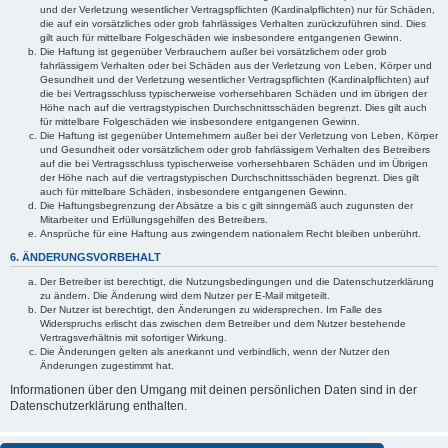
und der Verletzung wesentlicher Vertragspflichten (Kardinalpflichten) nur für Schäden,
die auf ein vorsätzliches oder grob fahrlässiges Verhalten zurückzuführen sind. Dies
gilt auch für mittelbare Folgeschäden wie insbesondere entgangenen Gewinn.
Die Haftung ist gegenüber Verbrauchern außer bei vorsätzlichem oder grob
fahrlässigem Verhalten oder bei Schäden aus der Verletzung von Leben, Körper und
Gesundheit und der Verletzung wesentlicher Vertragspflichten (Kardinalpflichten) auf
die bei Vertragsschluss typischerweise vorhersehbaren Schäden und im übrigen der
Höhe nach auf die vertragstypischen Durchschnittsschäden begrenzt. Dies gilt auch
für mittelbare Folgeschäden wie insbesondere entgangenen Gewinn.
Die Haftung ist gegenüber Unternehmern außer bei der Verletzung von Leben, Körper
und Gesundheit oder vorsätzlichem oder grob fahrlässigem Verhalten des Betreibers
auf die bei Vertragsschluss typischerweise vorhersehbaren Schäden und im Übrigen
der Höhe nach auf die vertragstypischen Durchschnittsschäden begrenzt. Dies gilt
auch für mittelbare Schäden, insbesondere entgangenen Gewinn.
Die Haftungsbegrenzung der Absätze a bis c gilt sinngemäß auch zugunsten der
Mitarbeiter und Erfüllungsgehilfen des Betreibers.
Ansprüche für eine Haftung aus zwingendem nationalem Recht bleiben unberührt.
6. ÄNDERUNGSVORBEHALT
Der Betreiber ist berechtigt, die Nutzungsbedingungen und die Datenschutzerklärung
zu ändern. Die Änderung wird dem Nutzer per E-Mail mitgeteilt.
Der Nutzer ist berechtigt, den Änderungen zu widersprechen. Im Falle des
Widerspruchs erlischt das zwischen dem Betreiber und dem Nutzer bestehende
Vertragsverhältnis mit sofortiger Wirkung.
Die Änderungen gelten als anerkannt und verbindlich, wenn der Nutzer den
Änderungen zugestimmt hat.
Informationen über den Umgang mit deinen persönlichen Daten sind in der
Datenschutzerklärung enthalten.