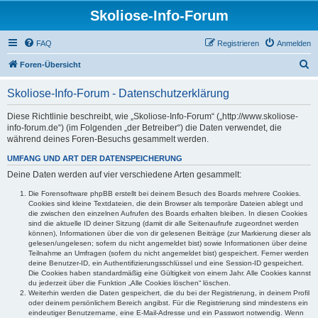
Skoliose-Info-Forum
FAQ
Registrieren
Anmelden
S
Foren-Übersicht
u
Skoliose-Info-Forum - Datenschutzerklärung
c
h
Diese Richtlinie beschreibt, wie „Skoliose-Info-Forum“ („http://www.skoliose-
info-forum.de“) (im Folgenden „der Betreiber“) die Daten verwendet, die
e
während deines Foren-Besuchs gesammelt werden.
UMFANG UND ART DER DATENSPEICHERUNG
Deine Daten werden auf vier verschiedene Arten gesammelt:
Die Forensoftware phpBB erstellt bei deinem Besuch des Boards mehrere Cookies.
Cookies sind kleine Textdateien, die dein Browser als temporäre Dateien ablegt und
die zwischen den einzelnen Aufrufen des Boards erhalten bleiben. In diesen Cookies
sind die aktuelle ID deiner Sitzung (damit dir alle Seitenaufrufe zugeordnet werden
können), Informationen über die von dir gelesenen Beiträge (zur Markierung dieser als
gelesen/ungelesen; sofern du nicht angemeldet bist) sowie Informationen über deine
Teilnahme an Umfragen (sofern du nicht angemeldet bist) gespeichert. Ferner werden
deine Benutzer-ID, ein Authentifizierungsschlüssel und eine Session-ID gespeichert.
Die Cookies haben standardmäßig eine Gültigkeit von einem Jahr. Alle Cookies kannst
du jederzeit über die Funktion „Alle Cookies löschen“ löschen.
Weiterhin werden die Daten gespeichert, die du bei der Registrierung, in deinem Profil
oder deinem persönlichem Bereich angibst. Für die Registrierung sind mindestens ein
eindeutiger Benutzername, eine E-Mail-Adresse und ein Passwort notwendig. Wenn