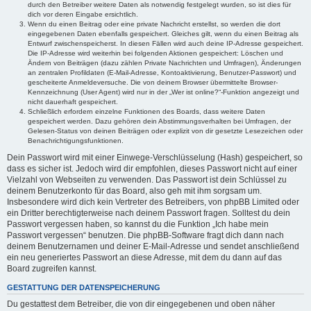
durch den Betreiber weitere Daten als notwendig festgelegt wurden, so ist dies für
dich vor deren Eingabe ersichtlich.
Wenn du einen Beitrag oder eine private Nachricht erstellst, so werden die dort
eingegebenen Daten ebenfalls gespeichert. Gleiches gilt, wenn du einen Beitrag als
Entwurf zwischenspeicherst. In diesen Fällen wird auch deine IP-Adresse gespeichert.
Die IP-Adresse wird weiterhin bei folgenden Aktionen gespeichert: Löschen und
Ändern von Beiträgen (dazu zählen Private Nachrichten und Umfragen), Änderungen
an zentralen Profildaten (E-Mail-Adresse, Kontoaktivierung, Benutzer-Passwort) und
gescheiterte Anmeldeversuche. Die von deinem Browser übermittelte Browser-
Kennzeichnung (User Agent) wird nur in der „Wer ist online?“-Funktion angezeigt und
nicht dauerhaft gespeichert.
Schließlich erfordern einzelne Funktionen des Boards, dass weitere Daten
gespeichert werden. Dazu gehören dein Abstimmungsverhalten bei Umfragen, der
Gelesen-Status von deinen Beiträgen oder explizit von dir gesetzte Lesezeichen oder
Benachrichtigungsfunktionen.
Dein Passwort wird mit einer Einwege-Verschlüsselung (Hash) gespeichert, so
dass es sicher ist. Jedoch wird dir empfohlen, dieses Passwort nicht auf einer
Vielzahl von Webseiten zu verwenden. Das Passwort ist dein Schlüssel zu
deinem Benutzerkonto für das Board, also geh mit ihm sorgsam um.
Insbesondere wird dich kein Vertreter des Betreibers, von phpBB Limited oder
ein Dritter berechtigterweise nach deinem Passwort fragen. Solltest du dein
Passwort vergessen haben, so kannst du die Funktion „Ich habe mein
Passwort vergessen“ benutzen. Die phpBB-Software fragt dich dann nach
deinem Benutzernamen und deiner E-Mail-Adresse und sendet anschließend
ein neu generiertes Passwort an diese Adresse, mit dem du dann auf das
Board zugreifen kannst.
GESTATTUNG DER DATENSPEICHERUNG
Du gestattest dem Betreiber, die von dir eingegebenen und oben näher