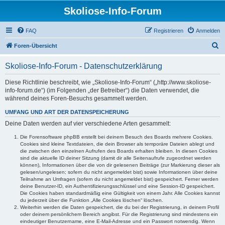
Skoliose-Info-Forum
FAQ
Registrieren
Anmelden
S
Foren-Übersicht
u
Skoliose-Info-Forum - Datenschutzerklärung
c
h
Diese Richtlinie beschreibt, wie „Skoliose-Info-Forum“ („http://www.skoliose-
info-forum.de“) (im Folgenden „der Betreiber“) die Daten verwendet, die
e
während deines Foren-Besuchs gesammelt werden.
UMFANG UND ART DER DATENSPEICHERUNG
Deine Daten werden auf vier verschiedene Arten gesammelt:
Die Forensoftware phpBB erstellt bei deinem Besuch des Boards mehrere Cookies.
Cookies sind kleine Textdateien, die dein Browser als temporäre Dateien ablegt und
die zwischen den einzelnen Aufrufen des Boards erhalten bleiben. In diesen Cookies
sind die aktuelle ID deiner Sitzung (damit dir alle Seitenaufrufe zugeordnet werden
können), Informationen über die von dir gelesenen Beiträge (zur Markierung dieser als
gelesen/ungelesen; sofern du nicht angemeldet bist) sowie Informationen über deine
Teilnahme an Umfragen (sofern du nicht angemeldet bist) gespeichert. Ferner werden
deine Benutzer-ID, ein Authentifizierungsschlüssel und eine Session-ID gespeichert.
Die Cookies haben standardmäßig eine Gültigkeit von einem Jahr. Alle Cookies kannst
du jederzeit über die Funktion „Alle Cookies löschen“ löschen.
Weiterhin werden die Daten gespeichert, die du bei der Registrierung, in deinem Profil
oder deinem persönlichem Bereich angibst. Für die Registrierung sind mindestens ein
eindeutiger Benutzername, eine E-Mail-Adresse und ein Passwort notwendig. Wenn