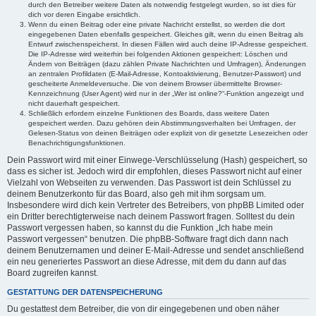
durch den Betreiber weitere Daten als notwendig festgelegt wurden, so ist dies für
dich vor deren Eingabe ersichtlich.
Wenn du einen Beitrag oder eine private Nachricht erstellst, so werden die dort
eingegebenen Daten ebenfalls gespeichert. Gleiches gilt, wenn du einen Beitrag als
Entwurf zwischenspeicherst. In diesen Fällen wird auch deine IP-Adresse gespeichert.
Die IP-Adresse wird weiterhin bei folgenden Aktionen gespeichert: Löschen und
Ändern von Beiträgen (dazu zählen Private Nachrichten und Umfragen), Änderungen
an zentralen Profildaten (E-Mail-Adresse, Kontoaktivierung, Benutzer-Passwort) und
gescheiterte Anmeldeversuche. Die von deinem Browser übermittelte Browser-
Kennzeichnung (User Agent) wird nur in der „Wer ist online?“-Funktion angezeigt und
nicht dauerhaft gespeichert.
Schließlich erfordern einzelne Funktionen des Boards, dass weitere Daten
gespeichert werden. Dazu gehören dein Abstimmungsverhalten bei Umfragen, der
Gelesen-Status von deinen Beiträgen oder explizit von dir gesetzte Lesezeichen oder
Benachrichtigungsfunktionen.
Dein Passwort wird mit einer Einwege-Verschlüsselung (Hash) gespeichert, so
dass es sicher ist. Jedoch wird dir empfohlen, dieses Passwort nicht auf einer
Vielzahl von Webseiten zu verwenden. Das Passwort ist dein Schlüssel zu
deinem Benutzerkonto für das Board, also geh mit ihm sorgsam um.
Insbesondere wird dich kein Vertreter des Betreibers, von phpBB Limited oder
ein Dritter berechtigterweise nach deinem Passwort fragen. Solltest du dein
Passwort vergessen haben, so kannst du die Funktion „Ich habe mein
Passwort vergessen“ benutzen. Die phpBB-Software fragt dich dann nach
deinem Benutzernamen und deiner E-Mail-Adresse und sendet anschließend
ein neu generiertes Passwort an diese Adresse, mit dem du dann auf das
Board zugreifen kannst.
GESTATTUNG DER DATENSPEICHERUNG
Du gestattest dem Betreiber, die von dir eingegebenen und oben näher