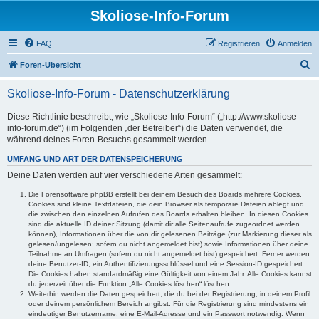
Skoliose-Info-Forum
FAQ
Registrieren
Anmelden
S
Foren-Übersicht
u
Skoliose-Info-Forum - Datenschutzerklärung
c
h
Diese Richtlinie beschreibt, wie „Skoliose-Info-Forum“ („http://www.skoliose-
info-forum.de“) (im Folgenden „der Betreiber“) die Daten verwendet, die
e
während deines Foren-Besuchs gesammelt werden.
UMFANG UND ART DER DATENSPEICHERUNG
Deine Daten werden auf vier verschiedene Arten gesammelt:
Die Forensoftware phpBB erstellt bei deinem Besuch des Boards mehrere Cookies.
Cookies sind kleine Textdateien, die dein Browser als temporäre Dateien ablegt und
die zwischen den einzelnen Aufrufen des Boards erhalten bleiben. In diesen Cookies
sind die aktuelle ID deiner Sitzung (damit dir alle Seitenaufrufe zugeordnet werden
können), Informationen über die von dir gelesenen Beiträge (zur Markierung dieser als
gelesen/ungelesen; sofern du nicht angemeldet bist) sowie Informationen über deine
Teilnahme an Umfragen (sofern du nicht angemeldet bist) gespeichert. Ferner werden
deine Benutzer-ID, ein Authentifizierungsschlüssel und eine Session-ID gespeichert.
Die Cookies haben standardmäßig eine Gültigkeit von einem Jahr. Alle Cookies kannst
du jederzeit über die Funktion „Alle Cookies löschen“ löschen.
Weiterhin werden die Daten gespeichert, die du bei der Registrierung, in deinem Profil
oder deinem persönlichem Bereich angibst. Für die Registrierung sind mindestens ein
eindeutiger Benutzername, eine E-Mail-Adresse und ein Passwort notwendig. Wenn