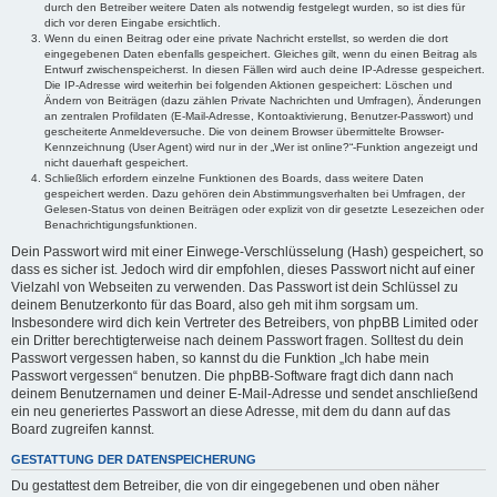
durch den Betreiber weitere Daten als notwendig festgelegt wurden, so ist dies für
dich vor deren Eingabe ersichtlich.
Wenn du einen Beitrag oder eine private Nachricht erstellst, so werden die dort
eingegebenen Daten ebenfalls gespeichert. Gleiches gilt, wenn du einen Beitrag als
Entwurf zwischenspeicherst. In diesen Fällen wird auch deine IP-Adresse gespeichert.
Die IP-Adresse wird weiterhin bei folgenden Aktionen gespeichert: Löschen und
Ändern von Beiträgen (dazu zählen Private Nachrichten und Umfragen), Änderungen
an zentralen Profildaten (E-Mail-Adresse, Kontoaktivierung, Benutzer-Passwort) und
gescheiterte Anmeldeversuche. Die von deinem Browser übermittelte Browser-
Kennzeichnung (User Agent) wird nur in der „Wer ist online?“-Funktion angezeigt und
nicht dauerhaft gespeichert.
Schließlich erfordern einzelne Funktionen des Boards, dass weitere Daten
gespeichert werden. Dazu gehören dein Abstimmungsverhalten bei Umfragen, der
Gelesen-Status von deinen Beiträgen oder explizit von dir gesetzte Lesezeichen oder
Benachrichtigungsfunktionen.
Dein Passwort wird mit einer Einwege-Verschlüsselung (Hash) gespeichert, so
dass es sicher ist. Jedoch wird dir empfohlen, dieses Passwort nicht auf einer
Vielzahl von Webseiten zu verwenden. Das Passwort ist dein Schlüssel zu
deinem Benutzerkonto für das Board, also geh mit ihm sorgsam um.
Insbesondere wird dich kein Vertreter des Betreibers, von phpBB Limited oder
ein Dritter berechtigterweise nach deinem Passwort fragen. Solltest du dein
Passwort vergessen haben, so kannst du die Funktion „Ich habe mein
Passwort vergessen“ benutzen. Die phpBB-Software fragt dich dann nach
deinem Benutzernamen und deiner E-Mail-Adresse und sendet anschließend
ein neu generiertes Passwort an diese Adresse, mit dem du dann auf das
Board zugreifen kannst.
GESTATTUNG DER DATENSPEICHERUNG
Du gestattest dem Betreiber, die von dir eingegebenen und oben näher