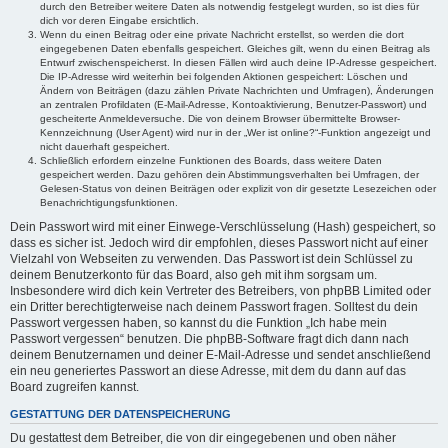
durch den Betreiber weitere Daten als notwendig festgelegt wurden, so ist dies für
dich vor deren Eingabe ersichtlich.
Wenn du einen Beitrag oder eine private Nachricht erstellst, so werden die dort
eingegebenen Daten ebenfalls gespeichert. Gleiches gilt, wenn du einen Beitrag als
Entwurf zwischenspeicherst. In diesen Fällen wird auch deine IP-Adresse gespeichert.
Die IP-Adresse wird weiterhin bei folgenden Aktionen gespeichert: Löschen und
Ändern von Beiträgen (dazu zählen Private Nachrichten und Umfragen), Änderungen
an zentralen Profildaten (E-Mail-Adresse, Kontoaktivierung, Benutzer-Passwort) und
gescheiterte Anmeldeversuche. Die von deinem Browser übermittelte Browser-
Kennzeichnung (User Agent) wird nur in der „Wer ist online?“-Funktion angezeigt und
nicht dauerhaft gespeichert.
Schließlich erfordern einzelne Funktionen des Boards, dass weitere Daten
gespeichert werden. Dazu gehören dein Abstimmungsverhalten bei Umfragen, der
Gelesen-Status von deinen Beiträgen oder explizit von dir gesetzte Lesezeichen oder
Benachrichtigungsfunktionen.
Dein Passwort wird mit einer Einwege-Verschlüsselung (Hash) gespeichert, so
dass es sicher ist. Jedoch wird dir empfohlen, dieses Passwort nicht auf einer
Vielzahl von Webseiten zu verwenden. Das Passwort ist dein Schlüssel zu
deinem Benutzerkonto für das Board, also geh mit ihm sorgsam um.
Insbesondere wird dich kein Vertreter des Betreibers, von phpBB Limited oder
ein Dritter berechtigterweise nach deinem Passwort fragen. Solltest du dein
Passwort vergessen haben, so kannst du die Funktion „Ich habe mein
Passwort vergessen“ benutzen. Die phpBB-Software fragt dich dann nach
deinem Benutzernamen und deiner E-Mail-Adresse und sendet anschließend
ein neu generiertes Passwort an diese Adresse, mit dem du dann auf das
Board zugreifen kannst.
GESTATTUNG DER DATENSPEICHERUNG
Du gestattest dem Betreiber, die von dir eingegebenen und oben näher