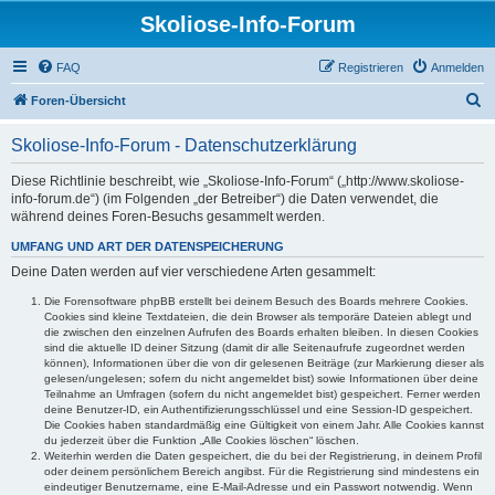
Skoliose-Info-Forum
FAQ
Registrieren
Anmelden
S
Foren-Übersicht
u
Skoliose-Info-Forum - Datenschutzerklärung
c
h
Diese Richtlinie beschreibt, wie „Skoliose-Info-Forum“ („http://www.skoliose-
info-forum.de“) (im Folgenden „der Betreiber“) die Daten verwendet, die
e
während deines Foren-Besuchs gesammelt werden.
UMFANG UND ART DER DATENSPEICHERUNG
Deine Daten werden auf vier verschiedene Arten gesammelt:
Die Forensoftware phpBB erstellt bei deinem Besuch des Boards mehrere Cookies.
Cookies sind kleine Textdateien, die dein Browser als temporäre Dateien ablegt und
die zwischen den einzelnen Aufrufen des Boards erhalten bleiben. In diesen Cookies
sind die aktuelle ID deiner Sitzung (damit dir alle Seitenaufrufe zugeordnet werden
können), Informationen über die von dir gelesenen Beiträge (zur Markierung dieser als
gelesen/ungelesen; sofern du nicht angemeldet bist) sowie Informationen über deine
Teilnahme an Umfragen (sofern du nicht angemeldet bist) gespeichert. Ferner werden
deine Benutzer-ID, ein Authentifizierungsschlüssel und eine Session-ID gespeichert.
Die Cookies haben standardmäßig eine Gültigkeit von einem Jahr. Alle Cookies kannst
du jederzeit über die Funktion „Alle Cookies löschen“ löschen.
Weiterhin werden die Daten gespeichert, die du bei der Registrierung, in deinem Profil
oder deinem persönlichem Bereich angibst. Für die Registrierung sind mindestens ein
eindeutiger Benutzername, eine E-Mail-Adresse und ein Passwort notwendig. Wenn