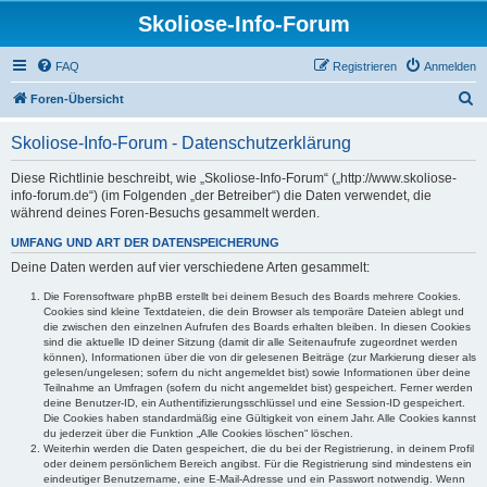
Skoliose-Info-Forum
FAQ
Registrieren
Anmelden
S
Foren-Übersicht
u
Skoliose-Info-Forum - Datenschutzerklärung
c
h
Diese Richtlinie beschreibt, wie „Skoliose-Info-Forum“ („http://www.skoliose-
info-forum.de“) (im Folgenden „der Betreiber“) die Daten verwendet, die
e
während deines Foren-Besuchs gesammelt werden.
UMFANG UND ART DER DATENSPEICHERUNG
Deine Daten werden auf vier verschiedene Arten gesammelt:
Die Forensoftware phpBB erstellt bei deinem Besuch des Boards mehrere Cookies.
Cookies sind kleine Textdateien, die dein Browser als temporäre Dateien ablegt und
die zwischen den einzelnen Aufrufen des Boards erhalten bleiben. In diesen Cookies
sind die aktuelle ID deiner Sitzung (damit dir alle Seitenaufrufe zugeordnet werden
können), Informationen über die von dir gelesenen Beiträge (zur Markierung dieser als
gelesen/ungelesen; sofern du nicht angemeldet bist) sowie Informationen über deine
Teilnahme an Umfragen (sofern du nicht angemeldet bist) gespeichert. Ferner werden
deine Benutzer-ID, ein Authentifizierungsschlüssel und eine Session-ID gespeichert.
Die Cookies haben standardmäßig eine Gültigkeit von einem Jahr. Alle Cookies kannst
du jederzeit über die Funktion „Alle Cookies löschen“ löschen.
Weiterhin werden die Daten gespeichert, die du bei der Registrierung, in deinem Profil
oder deinem persönlichem Bereich angibst. Für die Registrierung sind mindestens ein
eindeutiger Benutzername, eine E-Mail-Adresse und ein Passwort notwendig. Wenn