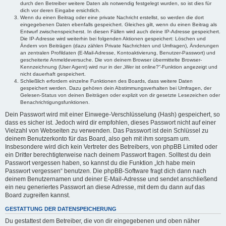
durch den Betreiber weitere Daten als notwendig festgelegt wurden, so ist dies für
dich vor deren Eingabe ersichtlich.
Wenn du einen Beitrag oder eine private Nachricht erstellst, so werden die dort
eingegebenen Daten ebenfalls gespeichert. Gleiches gilt, wenn du einen Beitrag als
Entwurf zwischenspeicherst. In diesen Fällen wird auch deine IP-Adresse gespeichert.
Die IP-Adresse wird weiterhin bei folgenden Aktionen gespeichert: Löschen und
Ändern von Beiträgen (dazu zählen Private Nachrichten und Umfragen), Änderungen
an zentralen Profildaten (E-Mail-Adresse, Kontoaktivierung, Benutzer-Passwort) und
gescheiterte Anmeldeversuche. Die von deinem Browser übermittelte Browser-
Kennzeichnung (User Agent) wird nur in der „Wer ist online?“-Funktion angezeigt und
nicht dauerhaft gespeichert.
Schließlich erfordern einzelne Funktionen des Boards, dass weitere Daten
gespeichert werden. Dazu gehören dein Abstimmungsverhalten bei Umfragen, der
Gelesen-Status von deinen Beiträgen oder explizit von dir gesetzte Lesezeichen oder
Benachrichtigungsfunktionen.
Dein Passwort wird mit einer Einwege-Verschlüsselung (Hash) gespeichert, so
dass es sicher ist. Jedoch wird dir empfohlen, dieses Passwort nicht auf einer
Vielzahl von Webseiten zu verwenden. Das Passwort ist dein Schlüssel zu
deinem Benutzerkonto für das Board, also geh mit ihm sorgsam um.
Insbesondere wird dich kein Vertreter des Betreibers, von phpBB Limited oder
ein Dritter berechtigterweise nach deinem Passwort fragen. Solltest du dein
Passwort vergessen haben, so kannst du die Funktion „Ich habe mein
Passwort vergessen“ benutzen. Die phpBB-Software fragt dich dann nach
deinem Benutzernamen und deiner E-Mail-Adresse und sendet anschließend
ein neu generiertes Passwort an diese Adresse, mit dem du dann auf das
Board zugreifen kannst.
GESTATTUNG DER DATENSPEICHERUNG
Du gestattest dem Betreiber, die von dir eingegebenen und oben näher