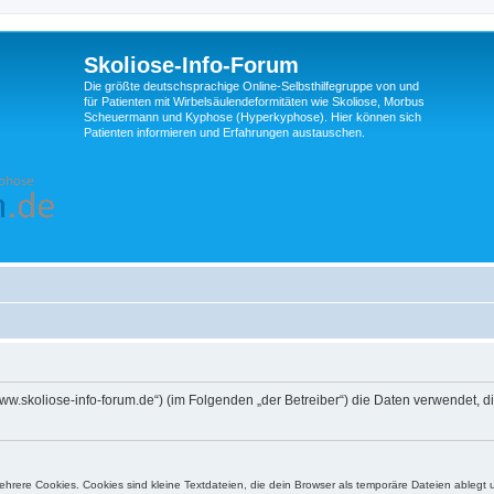
Skoliose-Info-Forum
Die größte deutschsprachige Online-Selbsthilfegruppe von und
für Patienten mit Wirbelsäulendeformitäten wie Skoliose, Morbus
Scheuermann und Kyphose (Hyperkyphose). Hier können sich
Patienten informieren und Erfahrungen austauschen.
://www.skoliose-info-forum.de“) (im Folgenden „der Betreiber“) die Daten verwende
rere Cookies. Cookies sind kleine Textdateien, die dein Browser als temporäre Dateien ablegt 