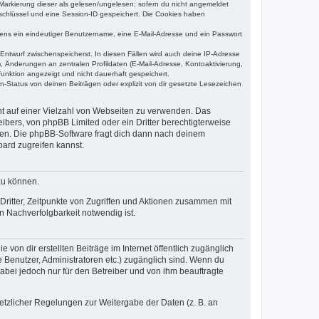
r Markierung dieser als gelesen/ungelesen; sofern du nicht angemeldet
sschlüssel und eine Session-ID gespeichert. Die Cookies haben
estens ein eindeutiger Benutzername, eine E-Mail-Adresse und ein Passwort
 Entwurf zwischenspeicherst. In diesen Fällen wird auch deine IP-Adresse
, Änderungen an zentralen Profildaten (E-Mail-Adresse, Kontoaktivierung,
unktion angezeigt und nicht dauerhaft gespeichert.
-Status von deinen Beiträgen oder explizit von dir gesetzte Lesezeichen
cht auf einer Vielzahl von Webseiten zu verwenden. Das
ibers, von phpBB Limited oder ein Dritter berechtigterweise
zen. Die phpBB-Software fragt dich dann nach deinem
ard zugreifen kannst.
zu können.
ritter, Zeitpunkte von Zugriffen und Aktionen zusammen mit
 Nachverfolgbarkeit notwendig ist.
von dir erstellten Beiträge im Internet öffentlich zugänglich
e Benutzer, Administratoren etc.) zugänglich sind. Wenn du
abei jedoch nur für den Betreiber und von ihm beauftragte
setzlicher Regelungen zur Weitergabe der Daten (z. B. an