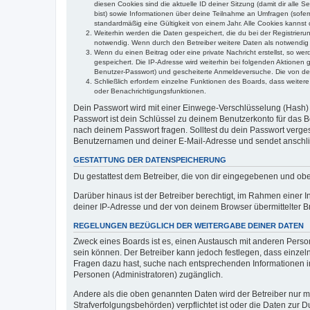
diesen Cookies sind die aktuelle ID deiner Sitzung (damit dir alle
bist) sowie Informationen über deine Teilnahme an Umfragen (sofer
standardmäßig eine Gültigkeit von einem Jahr. Alle Cookies kannst d
Weiterhin werden die Daten gespeichert, die du bei der Registrieru
notwendig. Wenn durch den Betreiber weitere Daten als notwendig fe
Wenn du einen Beitrag oder eine private Nachricht erstellst, so we
gespeichert. Die IP-Adresse wird weiterhin bei folgenden Aktionen
Benutzer-Passwort) und gescheiterte Anmeldeversuche. Die von dein
Schließlich erfordern einzelne Funktionen des Boards, dass weite
oder Benachrichtigungsfunktionen.
Dein Passwort wird mit einer Einwege-Verschlüsselung (Hash) g
Passwort ist dein Schlüssel zu deinem Benutzerkonto für das Bo
nach deinem Passwort fragen. Solltest du dein Passwort verg
Benutzernamen und deiner E-Mail-Adresse und sendet anschlie
GESTATTUNG DER DATENSPEICHERUNG
Du gestattest dem Betreiber, die von dir eingegebenen und ob
Darüber hinaus ist der Betreiber berechtigt, im Rahmen einer
deiner IP-Adresse und der von deinem Browser übermittelter B
REGELUNGEN BEZÜGLICH DER WEITERGABE DEINER DATEN
Zweck eines Boards ist es, einen Austausch mit anderen Personen
sein können. Der Betreiber kann jedoch festlegen, dass einzeln
Fragen dazu hast, suche nach entsprechenden Informationen im 
Personen (Administratoren) zugänglich.
Andere als die oben genannten Daten wird der Betreiber nur mit
Strafverfolgungsbehörden) verpflichtet ist oder die Daten zur D