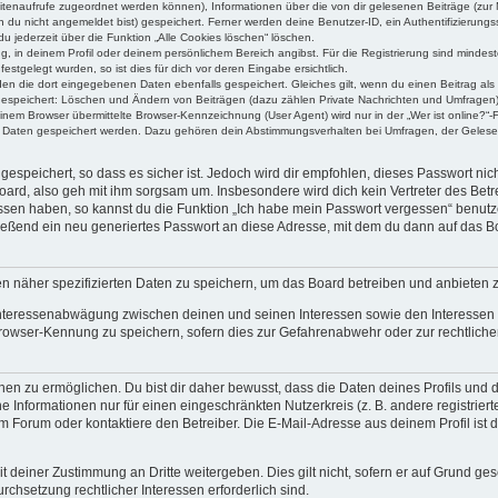
 Seitenaufrufe zugeordnet werden können), Informationen über die von dir gelesenen Beiträge (zu
n du nicht angemeldet bist) gespeichert. Ferner werden deine Benutzer-ID, ein Authentifizierung
u jederzeit über die Funktion „Alle Cookies löschen“ löschen.
ng, in deinem Profil oder deinem persönlichem Bereich angibst. Für die Registrierung sind mind
stgelegt wurden, so ist dies für dich vor deren Eingabe ersichtlich.
rden die dort eingegebenen Daten ebenfalls gespeichert. Gleiches gilt, wenn du einen Beitrag als
 gespeichert: Löschen und Ändern von Beiträgen (dazu zählen Private Nachrichten und Umfragen)
em Browser übermittelte Browser-Kennzeichnung (User Agent) wird nur in der „Wer ist online?“-F
re Daten gespeichert werden. Dazu gehören dein Abstimmungsverhalten bei Umfragen, der Gelesen
espeichert, so dass es sicher ist. Jedoch wird dir empfohlen, dieses Passwort ni
ard, also geh mit ihm sorgsam um. Insbesondere wird dich kein Vertreter des Betre
essen haben, so kannst du die Funktion „Ich habe mein Passwort vergessen“ benut
ßend ein neu generiertes Passwort an diese Adresse, mit dem du dann auf das Bo
en näher spezifizierten Daten zu speichern, um das Board betreiben und anbieten 
 Interessenabwägung zwischen deinen und seinen Interessen sowie den Interessen D
rowser-Kennung zu speichern, sofern dies zur Gefahrenabwehr oder zur rechtlichen
 zu ermöglichen. Du bist dir daher bewusst, dass die Daten deines Profils und die 
e Informationen nur für einen eingeschränkten Nutzerkreis (z. B. andere registriert
Forum oder kontaktiere den Betreiber. Die E-Mail-Adresse aus deinem Profil ist d
 deiner Zustimmung an Dritte weitergeben. Dies gilt nicht, sofern er auf Grund ge
urchsetzung rechtlicher Interessen erforderlich sind.