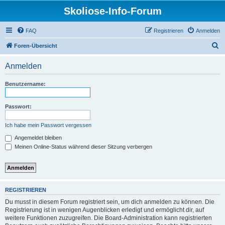
Skoliose-Info-Forum
FAQ
Registrieren
Anmelden
S
Foren-Übersicht
u
Anmelden
c
h
Benutzername:
e
Passwort:
Ich habe mein Passwort vergessen
Angemeldet bleiben
Meinen Online-Status während dieser Sitzung verbergen
REGISTRIEREN
Du musst in diesem Forum registriert sein, um dich anmelden zu können. Die
Registrierung ist in wenigen Augenblicken erledigt und ermöglicht dir, auf
weitere Funktionen zuzugreifen. Die Board-Administration kann registrierten