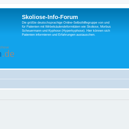
Skoliose-Info-Forum
Die größte deutschsprachige Online-Selbsthilfegruppe von und
für Patienten mit Wirbelsäulendeformitäten wie Skoliose, Morbus
Scheuermann und Kyphose (Hyperkyphose). Hier können sich
Patienten informieren und Erfahrungen austauschen.