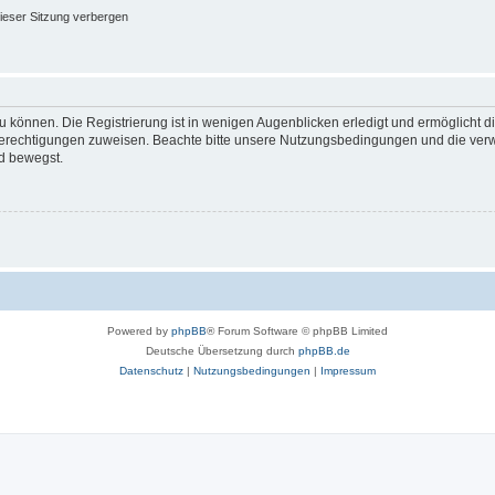
ieser Sitzung verbergen
 können. Die Registrierung ist in wenigen Augenblicken erledigt und ermöglicht di
 Berechtigungen zuweisen. Beachte bitte unsere Nutzungsbedingungen und die verwa
d bewegst.
Powered by
phpBB
® Forum Software © phpBB Limited
Deutsche Übersetzung durch
phpBB.de
Datenschutz
|
Nutzungsbedingungen
|
Impressum