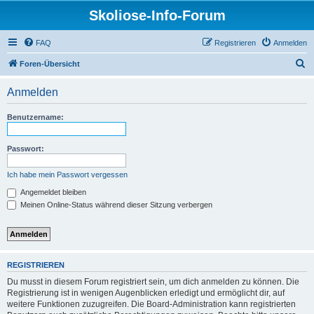
Skoliose-Info-Forum
FAQ
Registrieren
Anmelden
S
Foren-Übersicht
u
Anmelden
c
h
Benutzername:
e
Passwort:
Ich habe mein Passwort vergessen
Angemeldet bleiben
Meinen Online-Status während dieser Sitzung verbergen
REGISTRIEREN
Du musst in diesem Forum registriert sein, um dich anmelden zu können. Die
Registrierung ist in wenigen Augenblicken erledigt und ermöglicht dir, auf
weitere Funktionen zuzugreifen. Die Board-Administration kann registrierten