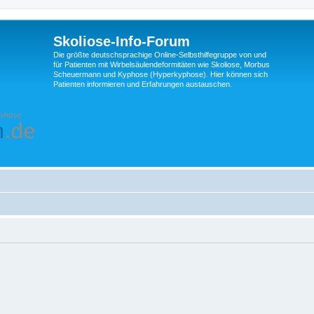
Skoliose-Info-Forum
Die größte deutschsprachige Online-Selbsthilfegruppe von und
für Patienten mit Wirbelsäulendeformitäten wie Skoliose, Morbus
Scheuermann und Kyphose (Hyperkyphose). Hier können sich
Patienten informieren und Erfahrungen austauschen.