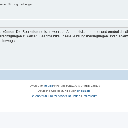
ieser Sitzung verbergen
 können. Die Registrierung ist in wenigen Augenblicken erledigt und ermöglicht di
 Berechtigungen zuweisen. Beachte bitte unsere Nutzungsbedingungen und die verwa
d bewegst.
Powered by
phpBB
® Forum Software © phpBB Limited
Deutsche Übersetzung durch
phpBB.de
Datenschutz
|
Nutzungsbedingungen
|
Impressum