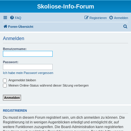
Skoliose-Info-Forum
FAQ
Registrieren
Anmelden
S
Foren-Übersicht
u
Anmelden
c
h
Benutzername:
e
Passwort:
Ich habe mein Passwort vergessen
Angemeldet bleiben
Meinen Online-Status während dieser Sitzung verbergen
REGISTRIEREN
Du musst in diesem Forum registriert sein, um dich anmelden zu können. Die
Registrierung ist in wenigen Augenblicken erledigt und ermöglicht dir, auf
weitere Funktionen zuzugreifen. Die Board-Administration kann registrierten