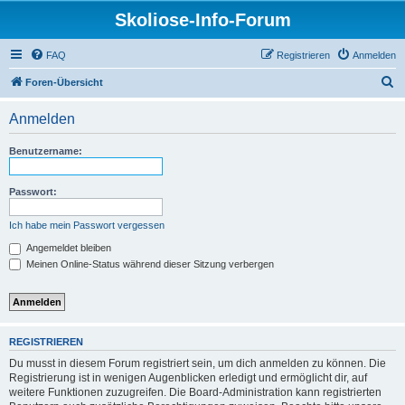
Skoliose-Info-Forum
FAQ
Registrieren
Anmelden
S
Foren-Übersicht
u
Anmelden
c
h
Benutzername:
e
Passwort:
Ich habe mein Passwort vergessen
Angemeldet bleiben
Meinen Online-Status während dieser Sitzung verbergen
REGISTRIEREN
Du musst in diesem Forum registriert sein, um dich anmelden zu können. Die
Registrierung ist in wenigen Augenblicken erledigt und ermöglicht dir, auf
weitere Funktionen zuzugreifen. Die Board-Administration kann registrierten