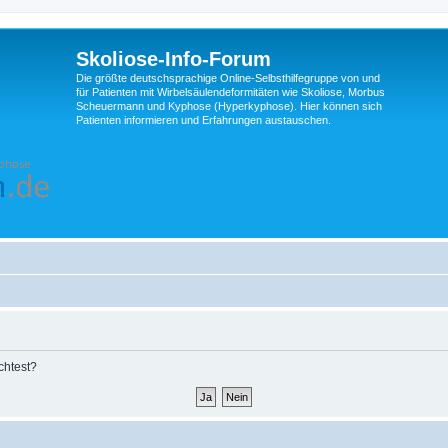
Skoliose-Info-Forum
Die größte deutschsprachige Online-Selbsthilfegruppe von und
für Patienten mit Wirbelsäulendeformitäten wie Skoliose, Morbus
Scheuermann und Kyphose (Hyperkyphose). Hier können sich
Patienten informieren und Erfahrungen austauschen.
chtest?