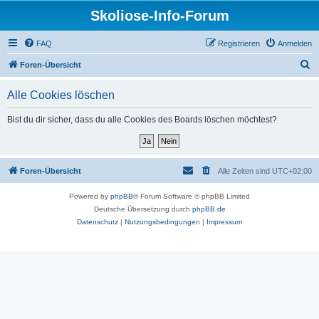
Skoliose-Info-Forum
FAQ
Registrieren
Anmelden
S
Foren-Übersicht
u
Alle Cookies löschen
c
h
Bist du dir sicher, dass du alle Cookies des Boards löschen möchtest?
e
Foren-Übersicht
Alle Zeiten sind
UTC+02:00
Powered by
phpBB
® Forum Software © phpBB Limited
Deutsche Übersetzung durch
phpBB.de
Datenschutz
|
Nutzungsbedingungen
|
Impressum