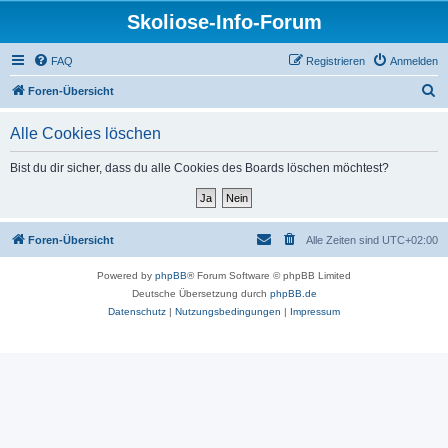
Skoliose-Info-Forum
FAQ
Registrieren
Anmelden
S
Foren-Übersicht
u
Alle Cookies löschen
c
h
Bist du dir sicher, dass du alle Cookies des Boards löschen möchtest?
e
Foren-Übersicht
Alle Zeiten sind
UTC+02:00
Powered by
phpBB
® Forum Software © phpBB Limited
Deutsche Übersetzung durch
phpBB.de
Datenschutz
|
Nutzungsbedingungen
|
Impressum