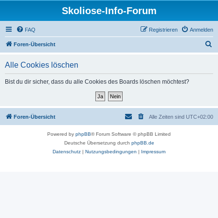
Skoliose-Info-Forum
FAQ
Registrieren
Anmelden
S
Foren-Übersicht
u
Alle Cookies löschen
c
h
Bist du dir sicher, dass du alle Cookies des Boards löschen möchtest?
e
Foren-Übersicht
Alle Zeiten sind
UTC+02:00
Powered by
phpBB
® Forum Software © phpBB Limited
Deutsche Übersetzung durch
phpBB.de
Datenschutz
|
Nutzungsbedingungen
|
Impressum