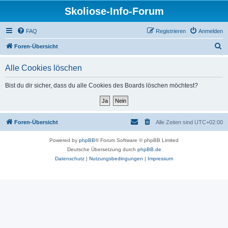
Skoliose-Info-Forum
FAQ
Registrieren
Anmelden
S
Foren-Übersicht
u
Alle Cookies löschen
c
h
Bist du dir sicher, dass du alle Cookies des Boards löschen möchtest?
e
Foren-Übersicht
Alle Zeiten sind
UTC+02:00
Powered by
phpBB
® Forum Software © phpBB Limited
Deutsche Übersetzung durch
phpBB.de
Datenschutz
|
Nutzungsbedingungen
|
Impressum