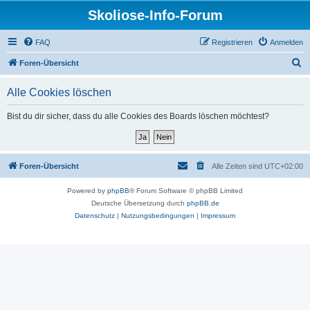
Skoliose-Info-Forum
FAQ
Registrieren
Anmelden
S
Foren-Übersicht
u
Alle Cookies löschen
c
h
Bist du dir sicher, dass du alle Cookies des Boards löschen möchtest?
e
Foren-Übersicht
Alle Zeiten sind
UTC+02:00
Powered by
phpBB
® Forum Software © phpBB Limited
Deutsche Übersetzung durch
phpBB.de
Datenschutz
|
Nutzungsbedingungen
|
Impressum