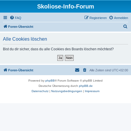
Skoliose-Info-Forum
FAQ
Registrieren
Anmelden
S
Foren-Übersicht
u
Alle Cookies löschen
c
h
Bist du dir sicher, dass du alle Cookies des Boards löschen möchtest?
e
Foren-Übersicht
Alle Zeiten sind
UTC+02:00
Powered by
phpBB
® Forum Software © phpBB Limited
Deutsche Übersetzung durch
phpBB.de
Datenschutz
|
Nutzungsbedingungen
|
Impressum