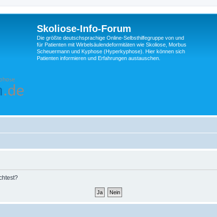
Skoliose-Info-Forum
Die größte deutschsprachige Online-Selbsthilfegruppe von und
für Patienten mit Wirbelsäulendeformitäten wie Skoliose, Morbus
Scheuermann und Kyphose (Hyperkyphose). Hier können sich
Patienten informieren und Erfahrungen austauschen.
chtest?