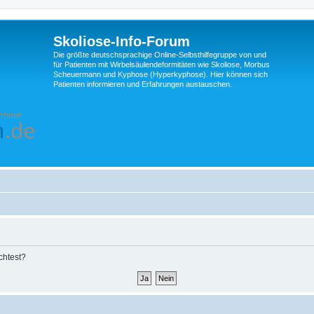
Skoliose-Info-Forum
Die größte deutschsprachige Online-Selbsthilfegruppe von und
für Patienten mit Wirbelsäulendeformitäten wie Skoliose, Morbus
Scheuermann und Kyphose (Hyperkyphose). Hier können sich
Patienten informieren und Erfahrungen austauschen.
chtest?