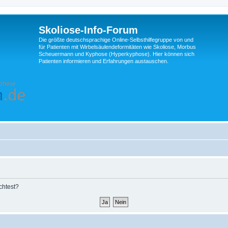
Skoliose-Info-Forum
Die größte deutschsprachige Online-Selbsthilfegruppe von und
für Patienten mit Wirbelsäulendeformitäten wie Skoliose, Morbus
Scheuermann und Kyphose (Hyperkyphose). Hier können sich
Patienten informieren und Erfahrungen austauschen.
chtest?