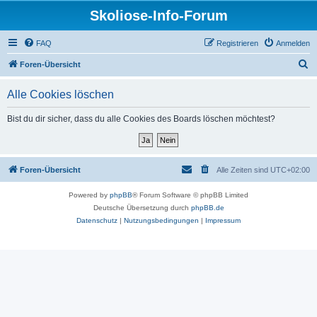
Skoliose-Info-Forum
FAQ
Registrieren
Anmelden
S
Foren-Übersicht
u
Alle Cookies löschen
c
h
Bist du dir sicher, dass du alle Cookies des Boards löschen möchtest?
e
Foren-Übersicht
Alle Zeiten sind
UTC+02:00
Powered by
phpBB
® Forum Software © phpBB Limited
Deutsche Übersetzung durch
phpBB.de
Datenschutz
|
Nutzungsbedingungen
|
Impressum