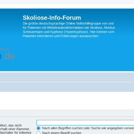
Skoliose-Info-Forum
Die größte deutschsprachige Online-Selbsthilfegruppe von und
für Patienten mit Wirbelsäulendeformitäten wie Skoliose, Morbus
Scheuermann und Kyphose (Hyperkyphose). Hier können sich
Patienten informieren und Erfahrungen austauschen.
Wort, das nicht
Nach allen Begriffen suchen oder Suche wie angegeben verwe
rhalb einer Klammer,
tzhalter für teilweise
Nach einem Begriff suchen