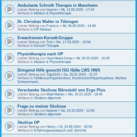
Ambulante Schroth Therapie in Mannheim
Letzter Beitrag von
heaven
«
Mi, 13.08.2025 - 17:34
Verfasst in
Medizin & Physiotherapie
Dr. Christian Walter in Tübingen
Letzter Beitrag von
Franzzz
«
Mi, 06.08.2025 - 14:00
Verfasst in
OP-Kliniken
Erwachsenen-Korsett-Gruppe
Letzter Beitrag von
Toni
«
Mo, 17.03.2025 - 10:58
Verfasst in
Korsett-Therapie
Physiotherapie nach OP
Letzter Beitrag von
HunchbackJonas
«
Mi, 05.03.2025 - 10:28
Verfasst in
Medizin & Physiotherapie
Dringend Hilfe gesucht ISG Hüfte LWS HWS
Letzter Beitrag von
Jojo1619
«
Sa, 25.01.2025 - 21:37
Verfasst in
Hohlkreuz/Hyperlordose, Rundrücken/Hyperkyphose, Morbus
Scheuermann...
Verschenke Skoliose Bürostuhl von Ergo Plus
Letzter Beitrag von
Maid Marian
«
Mo, 20.01.2025 - 18:45
Verfasst in
Skoliose allgemein
Frage zu meiner Skoliose
Letzter Beitrag von
basinat
«
Sa, 19.10.2024 - 12:56
Verfasst in
Skoliose allgemein
Skoliise OP
Letzter Beitrag von
Henry
«
Di, 24.09.2024 - 20:59
Verfasst in
Erfahrungsaustausch und -berichte