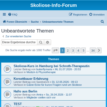
Skoliose-Info-Forum
FAQ
Registrieren
Anmelden
S
Foren-Übersicht
Suche
Unbeantwortete Themen
u
Unbeantwortete Themen
c
Zur erweiterten Suche
h
Suche
Erweiterte Suche
e
Seite
1
von
34
1
2
3
4
5
34
Nä
Die Suche ergab mehr als 1000 Treffer
…
Themen
Skoliose-Kurs in Hamburg bei Schroth-Therapeutin
Letzter Beitrag von
butterflymaria
«
Mi, 01.07.2026 - 20:53
Verfasst in
Medizin & Physiotherapie
Korsettbauer Erfahrung
Letzter Beitrag von
SandraGrb
«
Di, 12.05.2026 - 09:13
Verfasst in
Gäste-Ecke für kurze Fragen rund um Skoliose
Hallo aus Berlin
Letzter Beitrag von
Amira
«
So, 26.04.2026 - 11:07
Verfasst in
Mitglieder stellen sich vor
TEST