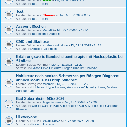
Letzter Beitrag von
Klaus
«
Do, 15.01.2026 - 08:45
Verfasst in
Test-Forum
Test
Letzter Beitrag von
Thomas
«
Do, 15.01.2026 - 00:07
Verfasst in
Test-Forum
Account löschen
Letzter Beitrag von
Anna60
«
Mo, 29.12.2025 - 12:51
Verfasst in
Technischer Support
CMD und Skoliose
Letzter Beitrag von
cmd-und-skoliose
«
Di, 02.12.2025 - 11:24
Verfasst in
Skoliose allgemein
Erfahrungswerte Bandscheibentherapie mit Nucleoplastie bei
Skoliose
Letzter Beitrag von
Bibi
«
Mo, 17.11.2025 - 11:22
Verfasst in
Gäste-Ecke für kurze Fragen rund um Skoliose
Hohlkreuz nach starken Schmerzen per Röntgen Diagnose
ähnlich Morbus Baastrup Syndrom
Letzter Beitrag von
Wismar
«
Mi, 22.10.2025 - 12:25
Verfasst in
Hohlkreuz/Hyperlordose, Rundrücken/Hyperkyphose, Morbus
Scheuermann...
Bad Sobernheim März 2026
Letzter Beitrag von
Gigantomsus
«
Mo, 13.10.2025 - 19:20
Verfasst in
Wer ist wann in Bad Sobernheim / Bad Salzungen oder anderen
Kliniken
Hi everyone
Letzter Beitrag von
Alfagiulia978
«
Di, 23.09.2025 - 21:29
Verfasst in
Korsett-Therapie