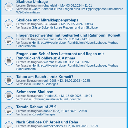
Skoliose Umfrage
Letzter Beitrag von
chanelsfd
«
Mo, 03.06.2024 - 11:01
Verfasst in
Gäste-Ecke für kurze Fragen rund um Hyperkyphose und andere
WS-Deformitäten
Skoliose und Mitralklappenprolaps
Letzter Beitrag von
SABMAAL
«
Mo, 27.05.2024 - 08:14
Verfasst in
Gäste-Ecke für kurze Fragen rund um Skoliose
Fragen/Beschwerden mit Keilwirbel und Rahmouni Korsett
Letzter Beitrag von
Wismar
«
Mo, 25.03.2024 - 14:10
Verfasst in
Hohlkreuz/Hyperlordose, Rundrücken/Hyperkyphose, Morbus
Scheuermann...
Fragen zum Schlaf bzw Lattenrost und liegen mit
Rundrücken/Hohlkreuz & Asthma
Letzter Beitrag von
Wismar
«
Mo, 08.01.2024 - 13:02
Verfasst in
Hohlkreuz/Hyperlordose, Rundrücken/Hyperkyphose, Morbus
Scheuermann...
Tattoo am Bauch - trotz Korsett?
Letzter Beitrag von
celi_2908
«
Di, 19.09.2023 - 20:58
Verfasst in
Grüße & Sonstiges
Schmerzen Skoliose
Letzter Beitrag von
Rhodos21
«
Mi, 13.09.2023 - 19:04
Verfasst in
Erfahrungsaustausch und -berichte
Termin Rahmouni 25.9.
Letzter Beitrag von
san42
«
So, 10.09.2023 - 20:09
Verfasst in
Korsett-Therapie
Nach Skoliose OP Arbeit und Reha
Letzter Beitrag von
koffeekookies
«
Do, 07.09.2023 - 17:29