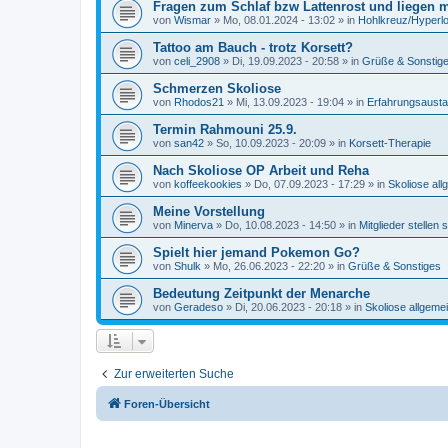
Fragen zum Schlaf bzw Lattenrost und liegen 
von
Wismar
»
Mo, 08.01.2024 - 13:02
» in
Hohlkreuz/Hyperl
Tattoo am Bauch - trotz Korsett?
von
celi_2908
»
Di, 19.09.2023 - 20:58
» in
Grüße & Sonstig
Schmerzen Skoliose
von
Rhodos21
»
Mi, 13.09.2023 - 19:04
» in
Erfahrungsausta
Termin Rahmouni 25.9.
von
san42
»
So, 10.09.2023 - 20:09
» in
Korsett-Therapie
Nach Skoliose OP Arbeit und Reha
von
koffeekookies
»
Do, 07.09.2023 - 17:29
» in
Skoliose all
Meine Vorstellung
von
Minerva
»
Do, 10.08.2023 - 14:50
» in
Mitglieder stellen 
Spielt hier jemand Pokemon Go?
von
Shulk
»
Mo, 26.06.2023 - 22:20
» in
Grüße & Sonstiges
Bedeutung Zeitpunkt der Menarche
von
Geradeso
»
Di, 20.06.2023 - 20:18
» in
Skoliose allgeme
Zur erweiterten Suche
Foren-Übersicht