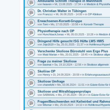
Ambulante Schroth Therapie in Mannheim
von
heaven
»
Mi, 13.08.2025 - 17:34
» in
Medizin & Physioth
Dr. Christian Walter in Tübingen
von
Franzzz
»
Mi, 06.08.2025 - 14:00
» in
OP-Kliniken
Erwachsenen-Korsett-Gruppe
von
Toni
»
Mo, 17.03.2025 - 10:58
» in
Korsett-Therapie
Physiotherapie nach OP
von
HunchbackJonas
»
Mi, 05.03.2025 - 10:28
» in
Medizin 
Dringend Hilfe gesucht ISG Hüfte LWS HWS
von
Jojo1619
»
Sa, 25.01.2025 - 21:37
» in
Hohlkreuz/Hyper
Verschenke Skoliose Bürostuhl von Ergo Plus
von
Maid Marian
»
Mo, 20.01.2025 - 18:45
» in
Skoliose allg
Frage zu meiner Skoliose
von
basinat
»
Sa, 19.10.2024 - 12:56
» in
Skoliose allgemein
Skoliise OP
von
Henry
»
Di, 24.09.2024 - 20:59
» in
Erfahrungsaustausch
Skoliose Umfrage
von
chanelsfd
»
Mo, 03.06.2024 - 11:01
» in
Gäste-Ecke für
Skoliose und Mitralklappenprolaps
von
SABMAAL
»
Mo, 27.05.2024 - 08:14
» in
Gäste-Ecke für
Fragen/Beschwerden mit Keilwirbel und Rahmo
von
Wismar
»
Mo, 25.03.2024 - 14:10
» in
Hohlkreuz/Hyperl