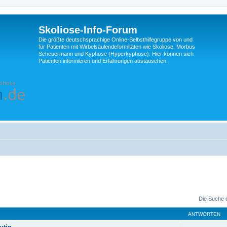
Skoliose-Info-Forum
Die größte deutschsprachige Online-Selbsthilfegruppe von und
für Patienten mit Wirbelsäulendeformitäten wie Skoliose, Morbus
Scheuermann und Kyphose (Hyperkyphose). Hier können sich
Patienten informieren und Erfahrungen austauschen.
Die Suche 
ANTWORTEN