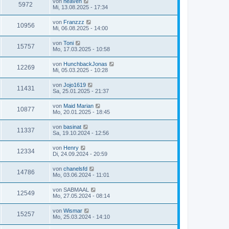
von
heaven
5972
Mi, 13.08.2025 - 17:34
von
Franzzz
10956
Mi, 06.08.2025 - 14:00
von
Toni
15757
Mo, 17.03.2025 - 10:58
von
HunchbackJonas
12269
Mi, 05.03.2025 - 10:28
von
Jojo1619
11431
Sa, 25.01.2025 - 21:37
von
Maid Marian
10877
Mo, 20.01.2025 - 18:45
von
basinat
11337
Sa, 19.10.2024 - 12:56
von
Henry
12334
Di, 24.09.2024 - 20:59
von
chanelsfd
14786
Mo, 03.06.2024 - 11:01
von
SABMAAL
12549
Mo, 27.05.2024 - 08:14
von
Wismar
15257
Mo, 25.03.2024 - 14:10