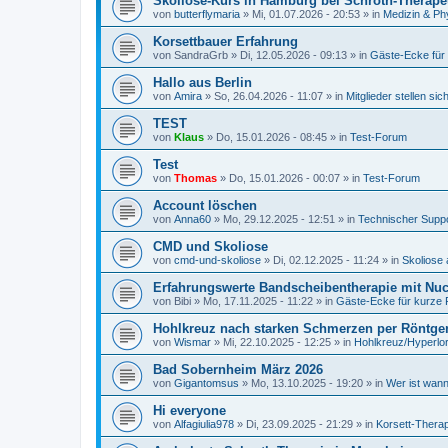
Skoliose-Kurs in Hamburg bei Schroth-Therape
von
butterflymaria
»
Mi, 01.07.2026 - 20:53
» in
Medizin & Ph
Korsettbauer Erfahrung
von
SandraGrb
»
Di, 12.05.2026 - 09:13
» in
Gäste-Ecke für
Hallo aus Berlin
von
Amira
»
So, 26.04.2026 - 11:07
» in
Mitglieder stellen sic
TEST
von
Klaus
»
Do, 15.01.2026 - 08:45
» in
Test-Forum
Test
von
Thomas
»
Do, 15.01.2026 - 00:07
» in
Test-Forum
Account löschen
von
Anna60
»
Mo, 29.12.2025 - 12:51
» in
Technischer Supp
CMD und Skoliose
von
cmd-und-skoliose
»
Di, 02.12.2025 - 11:24
» in
Skoliose 
Erfahrungswerte Bandscheibentherapie mit Nucl
von
Bibi
»
Mo, 17.11.2025 - 11:22
» in
Gäste-Ecke für kurze 
Hohlkreuz nach starken Schmerzen per Röntge
von
Wismar
»
Mi, 22.10.2025 - 12:25
» in
Hohlkreuz/Hyperlo
Bad Sobernheim März 2026
von
Gigantomsus
»
Mo, 13.10.2025 - 19:20
» in
Wer ist wann
Hi everyone
von
Alfagiulia978
»
Di, 23.09.2025 - 21:29
» in
Korsett-Therap