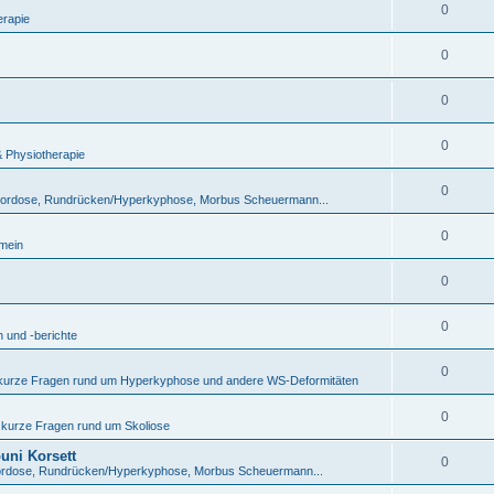
0
erapie
0
0
0
& Physiotherapie
0
lordose, Rundrücken/Hyperkyphose, Morbus Scheuermann...
0
emein
0
0
 und -berichte
0
 kurze Fragen rund um Hyperkyphose und andere WS-Deformitäten
0
 kurze Fragen rund um Skoliose
uni Korsett
0
ordose, Rundrücken/Hyperkyphose, Morbus Scheuermann...