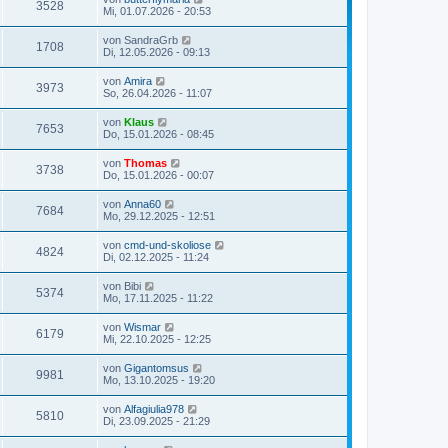
3528
Mi, 01.07.2026 - 20:53
von
SandraGrb
1708
Di, 12.05.2026 - 09:13
von
Amira
3973
So, 26.04.2026 - 11:07
von
Klaus
7653
Do, 15.01.2026 - 08:45
von
Thomas
3738
Do, 15.01.2026 - 00:07
von
Anna60
7684
Mo, 29.12.2025 - 12:51
von
cmd-und-skoliose
4824
Di, 02.12.2025 - 11:24
von
Bibi
5374
Mo, 17.11.2025 - 11:22
von
Wismar
6179
Mi, 22.10.2025 - 12:25
von
Gigantomsus
9981
Mo, 13.10.2025 - 19:20
von
Alfagiulia978
5810
Di, 23.09.2025 - 21:29