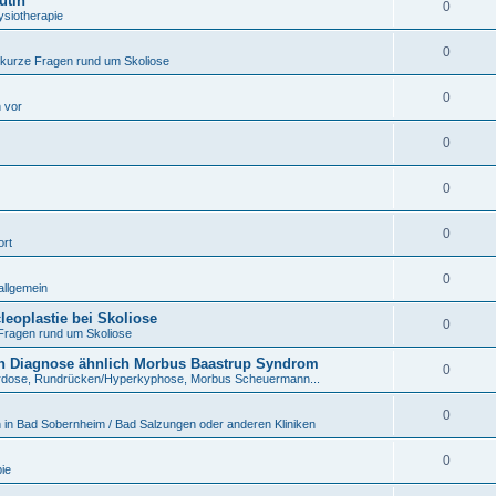
utin
0
ysiotherapie
0
 kurze Fragen rund um Skoliose
0
h vor
0
0
0
ort
0
allgemein
eoplastie bei Skoliose
0
Fragen rund um Skoliose
n Diagnose ähnlich Morbus Baastrup Syndrom
0
rdose, Rundrücken/Hyperkyphose, Morbus Scheuermann...
0
 in Bad Sobernheim / Bad Salzungen oder anderen Kliniken
0
ie