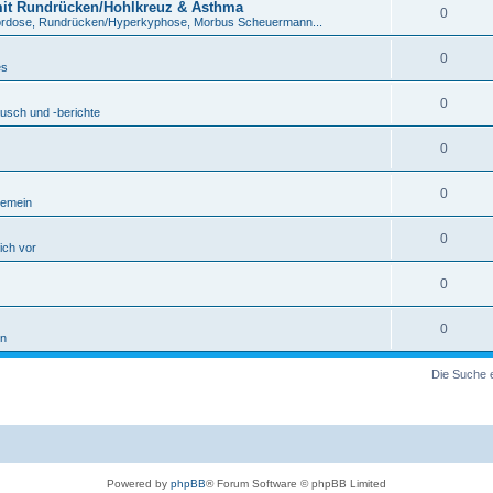
mit Rundrücken/Hohlkreuz & Asthma
0
ordose, Rundrücken/Hyperkyphose, Morbus Scheuermann...
0
es
0
usch und -berichte
0
0
gemein
0
sich vor
0
0
in
Die Suche 
Powered by
phpBB
® Forum Software © phpBB Limited