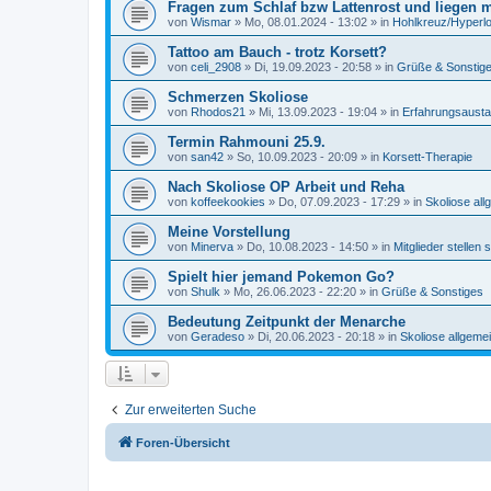
Fragen zum Schlaf bzw Lattenrost und liegen 
von
Wismar
»
Mo, 08.01.2024 - 13:02
» in
Hohlkreuz/Hyperl
Tattoo am Bauch - trotz Korsett?
von
celi_2908
»
Di, 19.09.2023 - 20:58
» in
Grüße & Sonstig
Schmerzen Skoliose
von
Rhodos21
»
Mi, 13.09.2023 - 19:04
» in
Erfahrungsausta
Termin Rahmouni 25.9.
von
san42
»
So, 10.09.2023 - 20:09
» in
Korsett-Therapie
Nach Skoliose OP Arbeit und Reha
von
koffeekookies
»
Do, 07.09.2023 - 17:29
» in
Skoliose all
Meine Vorstellung
von
Minerva
»
Do, 10.08.2023 - 14:50
» in
Mitglieder stellen 
Spielt hier jemand Pokemon Go?
von
Shulk
»
Mo, 26.06.2023 - 22:20
» in
Grüße & Sonstiges
Bedeutung Zeitpunkt der Menarche
von
Geradeso
»
Di, 20.06.2023 - 20:18
» in
Skoliose allgeme
Zur erweiterten Suche
Foren-Übersicht