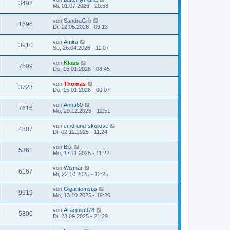
3402
Mi, 01.07.2026 - 20:53
von
SandraGrb
1696
Di, 12.05.2026 - 09:13
von
Amira
3910
So, 26.04.2026 - 11:07
von
Klaus
7599
Do, 15.01.2026 - 08:45
von
Thomas
3723
Do, 15.01.2026 - 00:07
von
Anna60
7616
Mo, 29.12.2025 - 12:51
von
cmd-und-skoliose
4807
Di, 02.12.2025 - 11:24
von
Bibi
5361
Mo, 17.11.2025 - 11:22
von
Wismar
6167
Mi, 22.10.2025 - 12:25
von
Gigantomsus
9919
Mo, 13.10.2025 - 19:20
von
Alfagiulia978
5800
Di, 23.09.2025 - 21:29