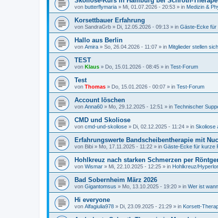
Skoliose-Kurs in Hamburg bei Schroth-Therape
von
butterflymaria
»
Mi, 01.07.2026 - 20:53
» in
Medizin & Ph
Korsettbauer Erfahrung
von
SandraGrb
»
Di, 12.05.2026 - 09:13
» in
Gäste-Ecke für
Hallo aus Berlin
von
Amira
»
So, 26.04.2026 - 11:07
» in
Mitglieder stellen sic
TEST
von
Klaus
»
Do, 15.01.2026 - 08:45
» in
Test-Forum
Test
von
Thomas
»
Do, 15.01.2026 - 00:07
» in
Test-Forum
Account löschen
von
Anna60
»
Mo, 29.12.2025 - 12:51
» in
Technischer Supp
CMD und Skoliose
von
cmd-und-skoliose
»
Di, 02.12.2025 - 11:24
» in
Skoliose 
Erfahrungswerte Bandscheibentherapie mit Nucl
von
Bibi
»
Mo, 17.11.2025 - 11:22
» in
Gäste-Ecke für kurze 
Hohlkreuz nach starken Schmerzen per Röntge
von
Wismar
»
Mi, 22.10.2025 - 12:25
» in
Hohlkreuz/Hyperlo
Bad Sobernheim März 2026
von
Gigantomsus
»
Mo, 13.10.2025 - 19:20
» in
Wer ist wann
Hi everyone
von
Alfagiulia978
»
Di, 23.09.2025 - 21:29
» in
Korsett-Therap