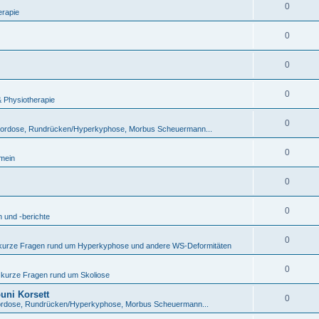
0
erapie
0
0
0
& Physiotherapie
0
lordose, Rundrücken/Hyperkyphose, Morbus Scheuermann...
0
emein
0
0
 und -berichte
0
 kurze Fragen rund um Hyperkyphose und andere WS-Deformitäten
0
 kurze Fragen rund um Skoliose
uni Korsett
0
ordose, Rundrücken/Hyperkyphose, Morbus Scheuermann...