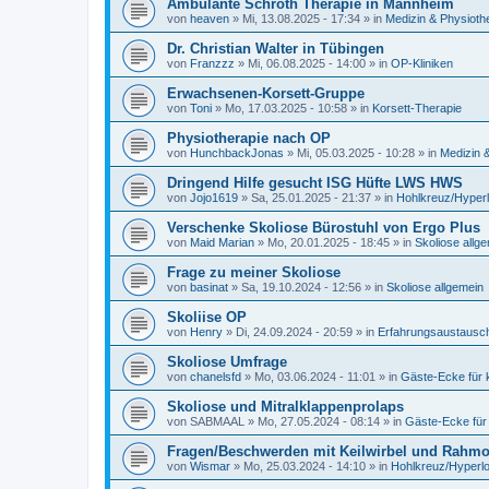
Ambulante Schroth Therapie in Mannheim
von
heaven
»
Mi, 13.08.2025 - 17:34
» in
Medizin & Physioth
Dr. Christian Walter in Tübingen
von
Franzzz
»
Mi, 06.08.2025 - 14:00
» in
OP-Kliniken
Erwachsenen-Korsett-Gruppe
von
Toni
»
Mo, 17.03.2025 - 10:58
» in
Korsett-Therapie
Physiotherapie nach OP
von
HunchbackJonas
»
Mi, 05.03.2025 - 10:28
» in
Medizin 
Dringend Hilfe gesucht ISG Hüfte LWS HWS
von
Jojo1619
»
Sa, 25.01.2025 - 21:37
» in
Hohlkreuz/Hyper
Verschenke Skoliose Bürostuhl von Ergo Plus
von
Maid Marian
»
Mo, 20.01.2025 - 18:45
» in
Skoliose allg
Frage zu meiner Skoliose
von
basinat
»
Sa, 19.10.2024 - 12:56
» in
Skoliose allgemein
Skoliise OP
von
Henry
»
Di, 24.09.2024 - 20:59
» in
Erfahrungsaustausch
Skoliose Umfrage
von
chanelsfd
»
Mo, 03.06.2024 - 11:01
» in
Gäste-Ecke für
Skoliose und Mitralklappenprolaps
von
SABMAAL
»
Mo, 27.05.2024 - 08:14
» in
Gäste-Ecke für
Fragen/Beschwerden mit Keilwirbel und Rahmo
von
Wismar
»
Mo, 25.03.2024 - 14:10
» in
Hohlkreuz/Hyperl