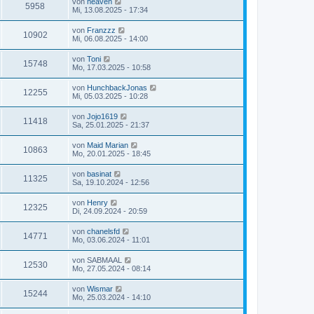
von
heaven
5958
Mi, 13.08.2025 - 17:34
von
Franzzz
10902
Mi, 06.08.2025 - 14:00
von
Toni
15748
Mo, 17.03.2025 - 10:58
von
HunchbackJonas
12255
Mi, 05.03.2025 - 10:28
von
Jojo1619
11418
Sa, 25.01.2025 - 21:37
von
Maid Marian
10863
Mo, 20.01.2025 - 18:45
von
basinat
11325
Sa, 19.10.2024 - 12:56
von
Henry
12325
Di, 24.09.2024 - 20:59
von
chanelsfd
14771
Mo, 03.06.2024 - 11:01
von
SABMAAL
12530
Mo, 27.05.2024 - 08:14
von
Wismar
15244
Mo, 25.03.2024 - 14:10