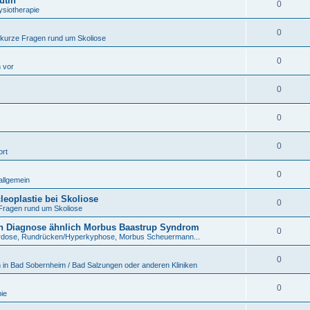
utin
0
ysiotherapie
0
 kurze Fragen rund um Skoliose
0
h vor
0
0
0
ort
0
allgemein
eoplastie bei Skoliose
0
Fragen rund um Skoliose
n Diagnose ähnlich Morbus Baastrup Syndrom
0
rdose, Rundrücken/Hyperkyphose, Morbus Scheuermann...
0
 in Bad Sobernheim / Bad Salzungen oder anderen Kliniken
0
ie