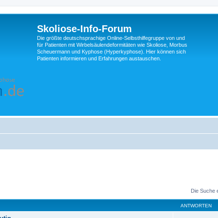
Skoliose-Info-Forum
Die größte deutschsprachige Online-Selbsthilfegruppe von und
für Patienten mit Wirbelsäulendeformitäten wie Skoliose, Morbus
Scheuermann und Kyphose (Hyperkyphose). Hier können sich
Patienten informieren und Erfahrungen austauschen.
Die Suche 
ANTWORTEN