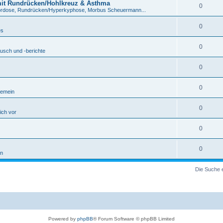
mit Rundrücken/Hohlkreuz & Asthma
0
ordose, Rundrücken/Hyperkyphose, Morbus Scheuermann...
0
es
0
usch und -berichte
0
0
gemein
0
sich vor
0
0
in
Die Suche 
Powered by
phpBB
® Forum Software © phpBB Limited