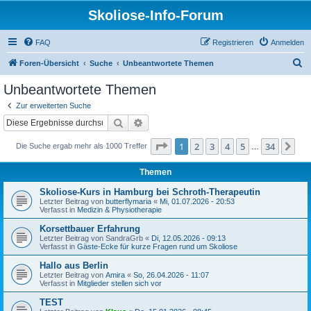
Skoliose-Info-Forum
FAQ
Registrieren
Anmelden
S
Foren-Übersicht
Suche
Unbeantwortete Themen
u
Unbeantwortete Themen
c
Zur erweiterten Suche
h
Suche
Erweiterte Suche
e
Seite
1
von
34
1
2
3
4
5
34
Nä
Die Suche ergab mehr als 1000 Treffer
…
Themen
Skoliose-Kurs in Hamburg bei Schroth-Therapeutin
Letzter Beitrag von
butterflymaria
«
Mi, 01.07.2026 - 20:53
Verfasst in
Medizin & Physiotherapie
Korsettbauer Erfahrung
Letzter Beitrag von
SandraGrb
«
Di, 12.05.2026 - 09:13
Verfasst in
Gäste-Ecke für kurze Fragen rund um Skoliose
Hallo aus Berlin
Letzter Beitrag von
Amira
«
So, 26.04.2026 - 11:07
Verfasst in
Mitglieder stellen sich vor
TEST