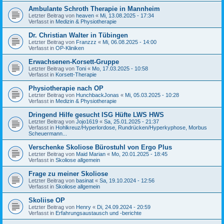
Ambulante Schroth Therapie in Mannheim
Letzter Beitrag von
heaven
«
Mi, 13.08.2025 - 17:34
Verfasst in
Medizin & Physiotherapie
Dr. Christian Walter in Tübingen
Letzter Beitrag von
Franzzz
«
Mi, 06.08.2025 - 14:00
Verfasst in
OP-Kliniken
Erwachsenen-Korsett-Gruppe
Letzter Beitrag von
Toni
«
Mo, 17.03.2025 - 10:58
Verfasst in
Korsett-Therapie
Physiotherapie nach OP
Letzter Beitrag von
HunchbackJonas
«
Mi, 05.03.2025 - 10:28
Verfasst in
Medizin & Physiotherapie
Dringend Hilfe gesucht ISG Hüfte LWS HWS
Letzter Beitrag von
Jojo1619
«
Sa, 25.01.2025 - 21:37
Verfasst in
Hohlkreuz/Hyperlordose, Rundrücken/Hyperkyphose, Morbus
Scheuermann...
Verschenke Skoliose Bürostuhl von Ergo Plus
Letzter Beitrag von
Maid Marian
«
Mo, 20.01.2025 - 18:45
Verfasst in
Skoliose allgemein
Frage zu meiner Skoliose
Letzter Beitrag von
basinat
«
Sa, 19.10.2024 - 12:56
Verfasst in
Skoliose allgemein
Skoliise OP
Letzter Beitrag von
Henry
«
Di, 24.09.2024 - 20:59
Verfasst in
Erfahrungsaustausch und -berichte