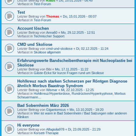
Letzter Beitrag von
Klaus
«
Do, 15.01.2026 - 08:45
Verfasst in
Test-Forum
Test
Letzter Beitrag von
Thomas
«
Do, 15.01.2026 - 00:07
Verfasst in
Test-Forum
Account löschen
Letzter Beitrag von
Anna60
«
Mo, 29.12.2025 - 12:51
Verfasst in
Technischer Support
CMD und Skoliose
Letzter Beitrag von
cmd-und-skoliose
«
Di, 02.12.2025 - 11:24
Verfasst in
Skoliose allgemein
Erfahrungswerte Bandscheibentherapie mit Nucleoplastie bei
Skoliose
Letzter Beitrag von
Bibi
«
Mo, 17.11.2025 - 11:22
Verfasst in
Gäste-Ecke für kurze Fragen rund um Skoliose
Hohlkreuz nach starken Schmerzen per Röntgen Diagnose
ähnlich Morbus Baastrup Syndrom
Letzter Beitrag von
Wismar
«
Mi, 22.10.2025 - 12:25
Verfasst in
Hohlkreuz/Hyperlordose, Rundrücken/Hyperkyphose, Morbus
Scheuermann...
Bad Sobernheim März 2026
Letzter Beitrag von
Gigantomsus
«
Mo, 13.10.2025 - 19:20
Verfasst in
Wer ist wann in Bad Sobernheim / Bad Salzungen oder anderen
Kliniken
Hi everyone
Letzter Beitrag von
Alfagiulia978
«
Di, 23.09.2025 - 21:29
Verfasst in
Korsett-Therapie