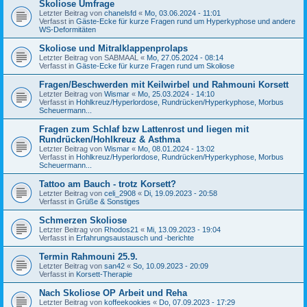
Skoliose Umfrage
Letzter Beitrag von
chanelsfd
«
Mo, 03.06.2024 - 11:01
Verfasst in
Gäste-Ecke für kurze Fragen rund um Hyperkyphose und andere
WS-Deformitäten
Skoliose und Mitralklappenprolaps
Letzter Beitrag von
SABMAAL
«
Mo, 27.05.2024 - 08:14
Verfasst in
Gäste-Ecke für kurze Fragen rund um Skoliose
Fragen/Beschwerden mit Keilwirbel und Rahmouni Korsett
Letzter Beitrag von
Wismar
«
Mo, 25.03.2024 - 14:10
Verfasst in
Hohlkreuz/Hyperlordose, Rundrücken/Hyperkyphose, Morbus
Scheuermann...
Fragen zum Schlaf bzw Lattenrost und liegen mit
Rundrücken/Hohlkreuz & Asthma
Letzter Beitrag von
Wismar
«
Mo, 08.01.2024 - 13:02
Verfasst in
Hohlkreuz/Hyperlordose, Rundrücken/Hyperkyphose, Morbus
Scheuermann...
Tattoo am Bauch - trotz Korsett?
Letzter Beitrag von
celi_2908
«
Di, 19.09.2023 - 20:58
Verfasst in
Grüße & Sonstiges
Schmerzen Skoliose
Letzter Beitrag von
Rhodos21
«
Mi, 13.09.2023 - 19:04
Verfasst in
Erfahrungsaustausch und -berichte
Termin Rahmouni 25.9.
Letzter Beitrag von
san42
«
So, 10.09.2023 - 20:09
Verfasst in
Korsett-Therapie
Nach Skoliose OP Arbeit und Reha
Letzter Beitrag von
koffeekookies
«
Do, 07.09.2023 - 17:29