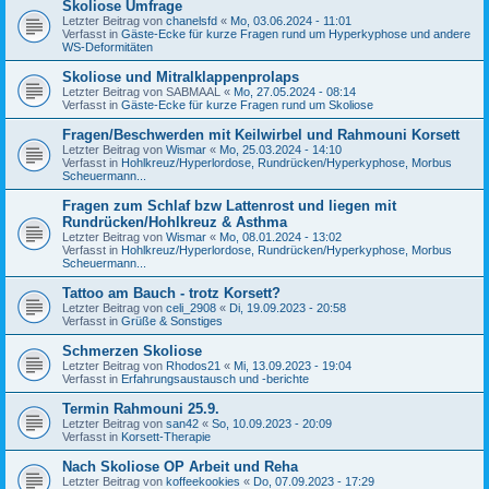
Skoliose Umfrage
Letzter Beitrag von
chanelsfd
«
Mo, 03.06.2024 - 11:01
Verfasst in
Gäste-Ecke für kurze Fragen rund um Hyperkyphose und andere
WS-Deformitäten
Skoliose und Mitralklappenprolaps
Letzter Beitrag von
SABMAAL
«
Mo, 27.05.2024 - 08:14
Verfasst in
Gäste-Ecke für kurze Fragen rund um Skoliose
Fragen/Beschwerden mit Keilwirbel und Rahmouni Korsett
Letzter Beitrag von
Wismar
«
Mo, 25.03.2024 - 14:10
Verfasst in
Hohlkreuz/Hyperlordose, Rundrücken/Hyperkyphose, Morbus
Scheuermann...
Fragen zum Schlaf bzw Lattenrost und liegen mit
Rundrücken/Hohlkreuz & Asthma
Letzter Beitrag von
Wismar
«
Mo, 08.01.2024 - 13:02
Verfasst in
Hohlkreuz/Hyperlordose, Rundrücken/Hyperkyphose, Morbus
Scheuermann...
Tattoo am Bauch - trotz Korsett?
Letzter Beitrag von
celi_2908
«
Di, 19.09.2023 - 20:58
Verfasst in
Grüße & Sonstiges
Schmerzen Skoliose
Letzter Beitrag von
Rhodos21
«
Mi, 13.09.2023 - 19:04
Verfasst in
Erfahrungsaustausch und -berichte
Termin Rahmouni 25.9.
Letzter Beitrag von
san42
«
So, 10.09.2023 - 20:09
Verfasst in
Korsett-Therapie
Nach Skoliose OP Arbeit und Reha
Letzter Beitrag von
koffeekookies
«
Do, 07.09.2023 - 17:29