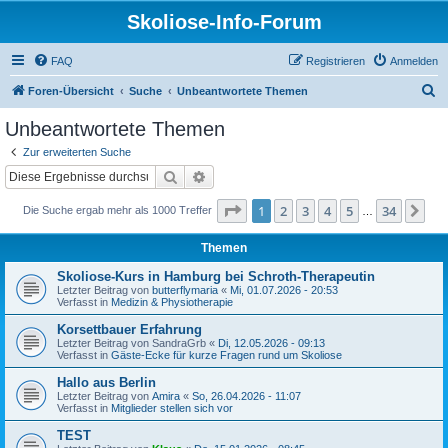
Skoliose-Info-Forum
FAQ
Registrieren
Anmelden
S
Foren-Übersicht
Suche
Unbeantwortete Themen
u
Unbeantwortete Themen
c
Zur erweiterten Suche
h
Suche
Erweiterte Suche
e
Seite
1
von
34
1
2
3
4
5
34
Nä
Die Suche ergab mehr als 1000 Treffer
…
Themen
Skoliose-Kurs in Hamburg bei Schroth-Therapeutin
Letzter Beitrag von
butterflymaria
«
Mi, 01.07.2026 - 20:53
Verfasst in
Medizin & Physiotherapie
Korsettbauer Erfahrung
Letzter Beitrag von
SandraGrb
«
Di, 12.05.2026 - 09:13
Verfasst in
Gäste-Ecke für kurze Fragen rund um Skoliose
Hallo aus Berlin
Letzter Beitrag von
Amira
«
So, 26.04.2026 - 11:07
Verfasst in
Mitglieder stellen sich vor
TEST