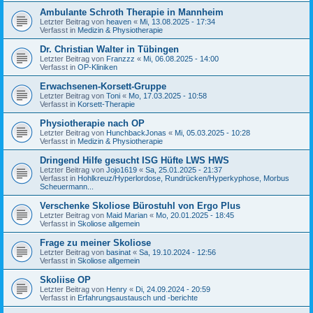
Ambulante Schroth Therapie in Mannheim
Letzter Beitrag von
heaven
«
Mi, 13.08.2025 - 17:34
Verfasst in
Medizin & Physiotherapie
Dr. Christian Walter in Tübingen
Letzter Beitrag von
Franzzz
«
Mi, 06.08.2025 - 14:00
Verfasst in
OP-Kliniken
Erwachsenen-Korsett-Gruppe
Letzter Beitrag von
Toni
«
Mo, 17.03.2025 - 10:58
Verfasst in
Korsett-Therapie
Physiotherapie nach OP
Letzter Beitrag von
HunchbackJonas
«
Mi, 05.03.2025 - 10:28
Verfasst in
Medizin & Physiotherapie
Dringend Hilfe gesucht ISG Hüfte LWS HWS
Letzter Beitrag von
Jojo1619
«
Sa, 25.01.2025 - 21:37
Verfasst in
Hohlkreuz/Hyperlordose, Rundrücken/Hyperkyphose, Morbus
Scheuermann...
Verschenke Skoliose Bürostuhl von Ergo Plus
Letzter Beitrag von
Maid Marian
«
Mo, 20.01.2025 - 18:45
Verfasst in
Skoliose allgemein
Frage zu meiner Skoliose
Letzter Beitrag von
basinat
«
Sa, 19.10.2024 - 12:56
Verfasst in
Skoliose allgemein
Skoliise OP
Letzter Beitrag von
Henry
«
Di, 24.09.2024 - 20:59
Verfasst in
Erfahrungsaustausch und -berichte