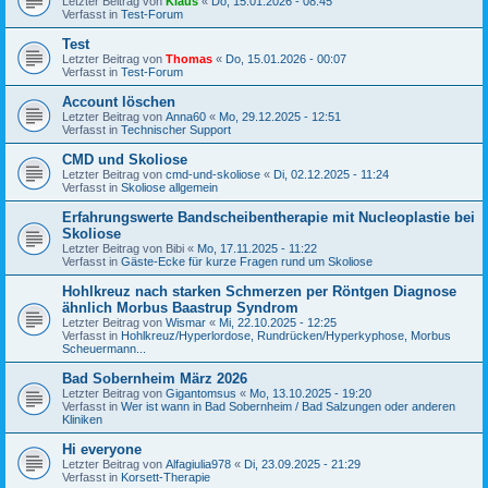
Letzter Beitrag von
Klaus
«
Do, 15.01.2026 - 08:45
Verfasst in
Test-Forum
Test
Letzter Beitrag von
Thomas
«
Do, 15.01.2026 - 00:07
Verfasst in
Test-Forum
Account löschen
Letzter Beitrag von
Anna60
«
Mo, 29.12.2025 - 12:51
Verfasst in
Technischer Support
CMD und Skoliose
Letzter Beitrag von
cmd-und-skoliose
«
Di, 02.12.2025 - 11:24
Verfasst in
Skoliose allgemein
Erfahrungswerte Bandscheibentherapie mit Nucleoplastie bei
Skoliose
Letzter Beitrag von
Bibi
«
Mo, 17.11.2025 - 11:22
Verfasst in
Gäste-Ecke für kurze Fragen rund um Skoliose
Hohlkreuz nach starken Schmerzen per Röntgen Diagnose
ähnlich Morbus Baastrup Syndrom
Letzter Beitrag von
Wismar
«
Mi, 22.10.2025 - 12:25
Verfasst in
Hohlkreuz/Hyperlordose, Rundrücken/Hyperkyphose, Morbus
Scheuermann...
Bad Sobernheim März 2026
Letzter Beitrag von
Gigantomsus
«
Mo, 13.10.2025 - 19:20
Verfasst in
Wer ist wann in Bad Sobernheim / Bad Salzungen oder anderen
Kliniken
Hi everyone
Letzter Beitrag von
Alfagiulia978
«
Di, 23.09.2025 - 21:29
Verfasst in
Korsett-Therapie