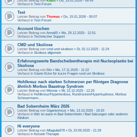
Letzter Beitrag von
Klaus
«
Do, 15.01.2026 - 08:45
Verfasst in
Test-Forum
Test
Letzter Beitrag von
Thomas
«
Do, 15.01.2026 - 00:07
Verfasst in
Test-Forum
Account löschen
Letzter Beitrag von
Anna60
«
Mo, 29.12.2025 - 12:51
Verfasst in
Technischer Support
CMD und Skoliose
Letzter Beitrag von
cmd-und-skoliose
«
Di, 02.12.2025 - 11:24
Verfasst in
Skoliose allgemein
Erfahrungswerte Bandscheibentherapie mit Nucleoplastie bei
Skoliose
Letzter Beitrag von
Bibi
«
Mo, 17.11.2025 - 11:22
Verfasst in
Gäste-Ecke für kurze Fragen rund um Skoliose
Hohlkreuz nach starken Schmerzen per Röntgen Diagnose
ähnlich Morbus Baastrup Syndrom
Letzter Beitrag von
Wismar
«
Mi, 22.10.2025 - 12:25
Verfasst in
Hohlkreuz/Hyperlordose, Rundrücken/Hyperkyphose, Morbus
Scheuermann...
Bad Sobernheim März 2026
Letzter Beitrag von
Gigantomsus
«
Mo, 13.10.2025 - 19:20
Verfasst in
Wer ist wann in Bad Sobernheim / Bad Salzungen oder anderen
Kliniken
Hi everyone
Letzter Beitrag von
Alfagiulia978
«
Di, 23.09.2025 - 21:29
Verfasst in
Korsett-Therapie