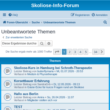
Skoliose-Info-Forum
FAQ
Registrieren
Anmelden
S
Foren-Übersicht
Suche
Unbeantwortete Themen
u
Unbeantwortete Themen
c
Zur erweiterten Suche
h
Suche
Erweiterte Suche
e
Seite
1
von
34
1
2
3
4
5
34
Nä
Die Suche ergab mehr als 1000 Treffer
…
Themen
Skoliose-Kurs in Hamburg bei Schroth-Therapeutin
Letzter Beitrag von
butterflymaria
«
Mi, 01.07.2026 - 20:53
Verfasst in
Medizin & Physiotherapie
Korsettbauer Erfahrung
Letzter Beitrag von
SandraGrb
«
Di, 12.05.2026 - 09:13
Verfasst in
Gäste-Ecke für kurze Fragen rund um Skoliose
Hallo aus Berlin
Letzter Beitrag von
Amira
«
So, 26.04.2026 - 11:07
Verfasst in
Mitglieder stellen sich vor
TEST