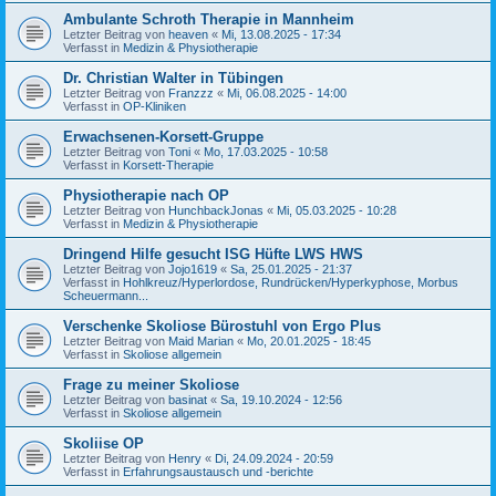
Ambulante Schroth Therapie in Mannheim
Letzter Beitrag von
heaven
«
Mi, 13.08.2025 - 17:34
Verfasst in
Medizin & Physiotherapie
Dr. Christian Walter in Tübingen
Letzter Beitrag von
Franzzz
«
Mi, 06.08.2025 - 14:00
Verfasst in
OP-Kliniken
Erwachsenen-Korsett-Gruppe
Letzter Beitrag von
Toni
«
Mo, 17.03.2025 - 10:58
Verfasst in
Korsett-Therapie
Physiotherapie nach OP
Letzter Beitrag von
HunchbackJonas
«
Mi, 05.03.2025 - 10:28
Verfasst in
Medizin & Physiotherapie
Dringend Hilfe gesucht ISG Hüfte LWS HWS
Letzter Beitrag von
Jojo1619
«
Sa, 25.01.2025 - 21:37
Verfasst in
Hohlkreuz/Hyperlordose, Rundrücken/Hyperkyphose, Morbus
Scheuermann...
Verschenke Skoliose Bürostuhl von Ergo Plus
Letzter Beitrag von
Maid Marian
«
Mo, 20.01.2025 - 18:45
Verfasst in
Skoliose allgemein
Frage zu meiner Skoliose
Letzter Beitrag von
basinat
«
Sa, 19.10.2024 - 12:56
Verfasst in
Skoliose allgemein
Skoliise OP
Letzter Beitrag von
Henry
«
Di, 24.09.2024 - 20:59
Verfasst in
Erfahrungsaustausch und -berichte