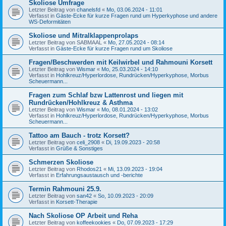
Skoliose Umfrage
Letzter Beitrag von
chanelsfd
«
Mo, 03.06.2024 - 11:01
Verfasst in
Gäste-Ecke für kurze Fragen rund um Hyperkyphose und andere
WS-Deformitäten
Skoliose und Mitralklappenprolaps
Letzter Beitrag von
SABMAAL
«
Mo, 27.05.2024 - 08:14
Verfasst in
Gäste-Ecke für kurze Fragen rund um Skoliose
Fragen/Beschwerden mit Keilwirbel und Rahmouni Korsett
Letzter Beitrag von
Wismar
«
Mo, 25.03.2024 - 14:10
Verfasst in
Hohlkreuz/Hyperlordose, Rundrücken/Hyperkyphose, Morbus
Scheuermann...
Fragen zum Schlaf bzw Lattenrost und liegen mit
Rundrücken/Hohlkreuz & Asthma
Letzter Beitrag von
Wismar
«
Mo, 08.01.2024 - 13:02
Verfasst in
Hohlkreuz/Hyperlordose, Rundrücken/Hyperkyphose, Morbus
Scheuermann...
Tattoo am Bauch - trotz Korsett?
Letzter Beitrag von
celi_2908
«
Di, 19.09.2023 - 20:58
Verfasst in
Grüße & Sonstiges
Schmerzen Skoliose
Letzter Beitrag von
Rhodos21
«
Mi, 13.09.2023 - 19:04
Verfasst in
Erfahrungsaustausch und -berichte
Termin Rahmouni 25.9.
Letzter Beitrag von
san42
«
So, 10.09.2023 - 20:09
Verfasst in
Korsett-Therapie
Nach Skoliose OP Arbeit und Reha
Letzter Beitrag von
koffeekookies
«
Do, 07.09.2023 - 17:29