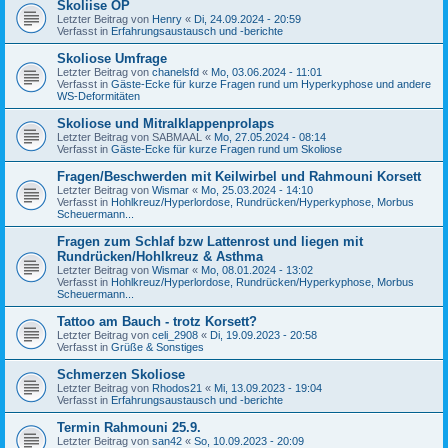
Skoliise OP
Letzter Beitrag von
Henry
«
Di, 24.09.2024 - 20:59
Verfasst in
Erfahrungsaustausch und -berichte
Skoliose Umfrage
Letzter Beitrag von
chanelsfd
«
Mo, 03.06.2024 - 11:01
Verfasst in
Gäste-Ecke für kurze Fragen rund um Hyperkyphose und andere
WS-Deformitäten
Skoliose und Mitralklappenprolaps
Letzter Beitrag von
SABMAAL
«
Mo, 27.05.2024 - 08:14
Verfasst in
Gäste-Ecke für kurze Fragen rund um Skoliose
Fragen/Beschwerden mit Keilwirbel und Rahmouni Korsett
Letzter Beitrag von
Wismar
«
Mo, 25.03.2024 - 14:10
Verfasst in
Hohlkreuz/Hyperlordose, Rundrücken/Hyperkyphose, Morbus
Scheuermann...
Fragen zum Schlaf bzw Lattenrost und liegen mit
Rundrücken/Hohlkreuz & Asthma
Letzter Beitrag von
Wismar
«
Mo, 08.01.2024 - 13:02
Verfasst in
Hohlkreuz/Hyperlordose, Rundrücken/Hyperkyphose, Morbus
Scheuermann...
Tattoo am Bauch - trotz Korsett?
Letzter Beitrag von
celi_2908
«
Di, 19.09.2023 - 20:58
Verfasst in
Grüße & Sonstiges
Schmerzen Skoliose
Letzter Beitrag von
Rhodos21
«
Mi, 13.09.2023 - 19:04
Verfasst in
Erfahrungsaustausch und -berichte
Termin Rahmouni 25.9.
Letzter Beitrag von
san42
«
So, 10.09.2023 - 20:09