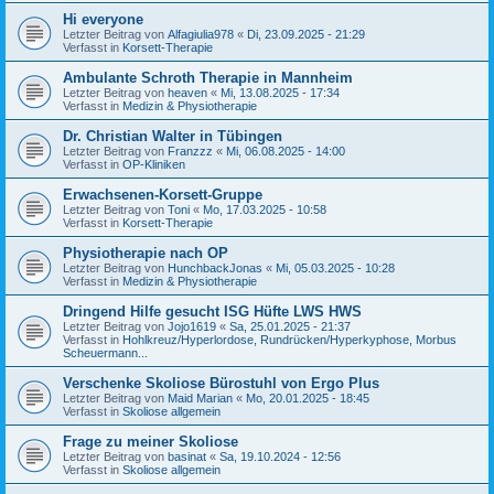
Hi everyone
Letzter Beitrag von
Alfagiulia978
«
Di, 23.09.2025 - 21:29
Verfasst in
Korsett-Therapie
Ambulante Schroth Therapie in Mannheim
Letzter Beitrag von
heaven
«
Mi, 13.08.2025 - 17:34
Verfasst in
Medizin & Physiotherapie
Dr. Christian Walter in Tübingen
Letzter Beitrag von
Franzzz
«
Mi, 06.08.2025 - 14:00
Verfasst in
OP-Kliniken
Erwachsenen-Korsett-Gruppe
Letzter Beitrag von
Toni
«
Mo, 17.03.2025 - 10:58
Verfasst in
Korsett-Therapie
Physiotherapie nach OP
Letzter Beitrag von
HunchbackJonas
«
Mi, 05.03.2025 - 10:28
Verfasst in
Medizin & Physiotherapie
Dringend Hilfe gesucht ISG Hüfte LWS HWS
Letzter Beitrag von
Jojo1619
«
Sa, 25.01.2025 - 21:37
Verfasst in
Hohlkreuz/Hyperlordose, Rundrücken/Hyperkyphose, Morbus
Scheuermann...
Verschenke Skoliose Bürostuhl von Ergo Plus
Letzter Beitrag von
Maid Marian
«
Mo, 20.01.2025 - 18:45
Verfasst in
Skoliose allgemein
Frage zu meiner Skoliose
Letzter Beitrag von
basinat
«
Sa, 19.10.2024 - 12:56
Verfasst in
Skoliose allgemein