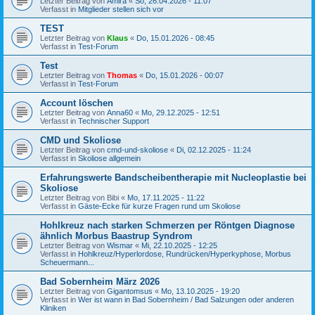
Letzter Beitrag von
Amira
«
So, 26.04.2026 - 11:07
Verfasst in
Mitglieder stellen sich vor
TEST
Letzter Beitrag von
Klaus
«
Do, 15.01.2026 - 08:45
Verfasst in
Test-Forum
Test
Letzter Beitrag von
Thomas
«
Do, 15.01.2026 - 00:07
Verfasst in
Test-Forum
Account löschen
Letzter Beitrag von
Anna60
«
Mo, 29.12.2025 - 12:51
Verfasst in
Technischer Support
CMD und Skoliose
Letzter Beitrag von
cmd-und-skoliose
«
Di, 02.12.2025 - 11:24
Verfasst in
Skoliose allgemein
Erfahrungswerte Bandscheibentherapie mit Nucleoplastie bei
Skoliose
Letzter Beitrag von
Bibi
«
Mo, 17.11.2025 - 11:22
Verfasst in
Gäste-Ecke für kurze Fragen rund um Skoliose
Hohlkreuz nach starken Schmerzen per Röntgen Diagnose
ähnlich Morbus Baastrup Syndrom
Letzter Beitrag von
Wismar
«
Mi, 22.10.2025 - 12:25
Verfasst in
Hohlkreuz/Hyperlordose, Rundrücken/Hyperkyphose, Morbus
Scheuermann...
Bad Sobernheim März 2026
Letzter Beitrag von
Gigantomsus
«
Mo, 13.10.2025 - 19:20
Verfasst in
Wer ist wann in Bad Sobernheim / Bad Salzungen oder anderen
Kliniken