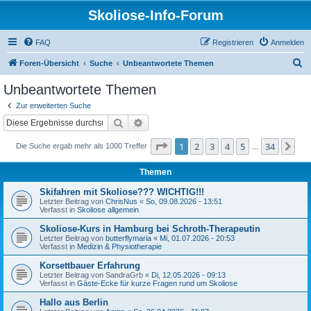
Skoliose-Info-Forum
FAQ
Registrieren
Anmelden
S
Foren-Übersicht
Suche
Unbeantwortete Themen
u
Unbeantwortete Themen
c
Zur erweiterten Suche
h
Suche
Erweiterte Suche
e
Seite
1
von
34
1
2
3
4
5
34
Nä
Die Suche ergab mehr als 1000 Treffer
…
Themen
Skifahren mit Skoliose??? WICHTIG!!!
Letzter Beitrag von
ChrisNus
«
So, 09.08.2026 - 13:51
Verfasst in
Skoliose allgemein
Skoliose-Kurs in Hamburg bei Schroth-Therapeutin
Letzter Beitrag von
butterflymaria
«
Mi, 01.07.2026 - 20:53
Verfasst in
Medizin & Physiotherapie
Korsettbauer Erfahrung
Letzter Beitrag von
SandraGrb
«
Di, 12.05.2026 - 09:13
Verfasst in
Gäste-Ecke für kurze Fragen rund um Skoliose
Hallo aus Berlin