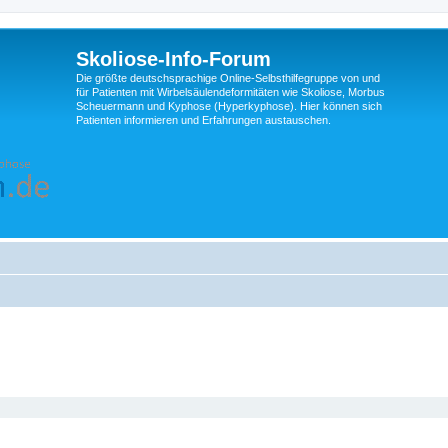
Skoliose-Info-Forum
Die größte deutschsprachige Online-Selbsthilfegruppe von und
für Patienten mit Wirbelsäulendeformitäten wie Skoliose, Morbus
Scheuermann und Kyphose (Hyperkyphose). Hier können sich
Patienten informieren und Erfahrungen austauschen.