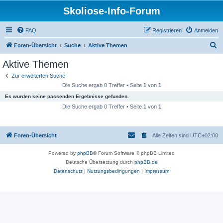
Skoliose-Info-Forum
FAQ
Registrieren
Anmelden
S
Foren-Übersicht
Suche
Aktive Themen
u
Aktive Themen
c
Zur erweiterten Suche
h
Die Suche ergab 0 Treffer • Seite
1
von
1
e
Es wurden keine passenden Ergebnisse gefunden.
Die Suche ergab 0 Treffer • Seite
1
von
1
Foren-Übersicht
Alle Zeiten sind
UTC+02:00
Powered by
phpBB
® Forum Software © phpBB Limited
Deutsche Übersetzung durch
phpBB.de
Datenschutz
|
Nutzungsbedingungen
|
Impressum