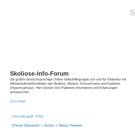
Skoliose-Info-Forum
Die größte deutschsprachige Online-Selbsthilfegruppe von und für Patienten mit
Wirbelsäulendeformitäten wie Skoliose, Morbus Scheuermann und Kyphose
(Hyperkyphose). Hier können sich Patienten informieren und Erfahrungen
austauschen.
Zum Inhalt
Schnellzugriff
FAQ
Foren-Übersicht
Suche
Aktive Themen