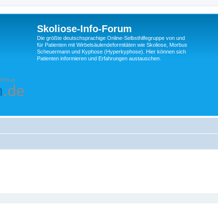
Skoliose-Info-Forum
Die größte deutschsprachige Online-Selbsthilfegruppe von und
für Patienten mit Wirbelsäulendeformitäten wie Skoliose, Morbus
Scheuermann und Kyphose (Hyperkyphose). Hier können sich
Patienten informieren und Erfahrungen austauschen.