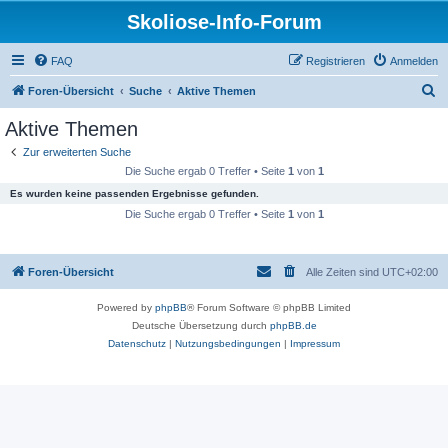
Skoliose-Info-Forum
FAQ
Registrieren
Anmelden
S
Foren-Übersicht
Suche
Aktive Themen
u
Aktive Themen
c
Zur erweiterten Suche
h
Die Suche ergab 0 Treffer • Seite
1
von
1
e
Es wurden keine passenden Ergebnisse gefunden.
Die Suche ergab 0 Treffer • Seite
1
von
1
Foren-Übersicht
Alle Zeiten sind
UTC+02:00
Powered by
phpBB
® Forum Software © phpBB Limited
Deutsche Übersetzung durch
phpBB.de
Datenschutz
|
Nutzungsbedingungen
|
Impressum