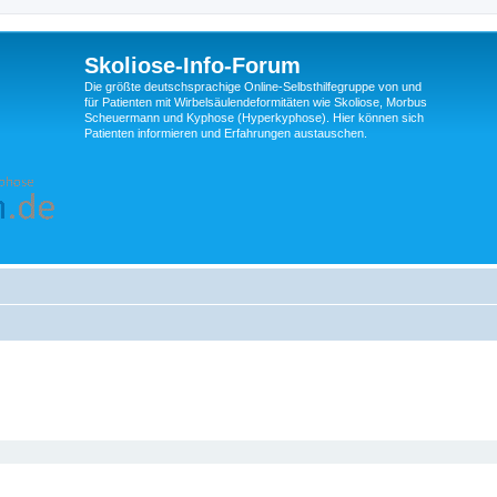
Skoliose-Info-Forum
Die größte deutschsprachige Online-Selbsthilfegruppe von und
für Patienten mit Wirbelsäulendeformitäten wie Skoliose, Morbus
Scheuermann und Kyphose (Hyperkyphose). Hier können sich
Patienten informieren und Erfahrungen austauschen.