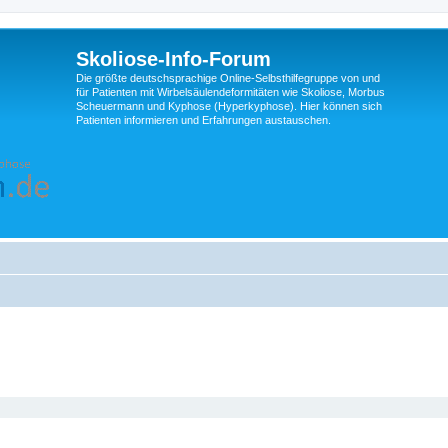
Skoliose-Info-Forum
Die größte deutschsprachige Online-Selbsthilfegruppe von und
für Patienten mit Wirbelsäulendeformitäten wie Skoliose, Morbus
Scheuermann und Kyphose (Hyperkyphose). Hier können sich
Patienten informieren und Erfahrungen austauschen.