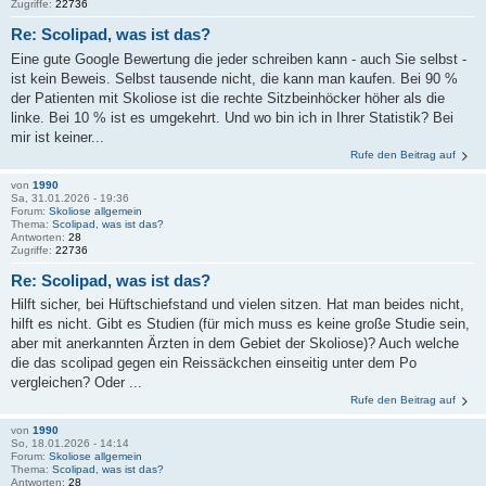
Zugriffe:
22736
Re: Scolipad, was ist das?
Eine gute Google Bewertung die jeder schreiben kann - auch Sie selbst -
ist kein Beweis. Selbst tausende nicht, die kann man kaufen. Bei 90 %
der Patienten mit Skoliose ist die rechte Sitzbeinhöcker höher als die
linke. Bei 10 % ist es umgekehrt. Und wo bin ich in Ihrer Statistik? Bei
mir ist keiner...
Rufe den Beitrag auf
von
1990
Sa, 31.01.2026 - 19:36
Forum:
Skoliose allgemein
Thema:
Scolipad, was ist das?
Antworten:
28
Zugriffe:
22736
Re: Scolipad, was ist das?
Hilft sicher, bei Hüftschiefstand und vielen sitzen. Hat man beides nicht,
hilft es nicht. Gibt es Studien (für mich muss es keine große Studie sein,
aber mit anerkannten Ärzten in dem Gebiet der Skoliose)? Auch welche
die das scolipad gegen ein Reissäckchen einseitig unter dem Po
vergleichen? Oder ...
Rufe den Beitrag auf
von
1990
So, 18.01.2026 - 14:14
Forum:
Skoliose allgemein
Thema:
Scolipad, was ist das?
Antworten:
28