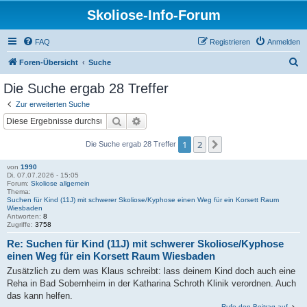
Skoliose-Info-Forum
FAQ
Registrieren
Anmelden
S
Foren-Übersicht
Suche
u
Die Suche ergab 28 Treffer
c
Zur erweiterten Suche
h
Suche
Erweiterte Suche
e
1
2
Nächste
Die Suche ergab 28 Treffer
von
1990
Di, 07.07.2026 - 15:05
Forum:
Skoliose allgemein
Thema:
Suchen für Kind (11J) mit schwerer Skoliose/Kyphose einen Weg für ein Korsett Raum
Wiesbaden
Antworten:
8
Zugriffe:
3758
Re: Suchen für Kind (11J) mit schwerer Skoliose/Kyphose
einen Weg für ein Korsett Raum Wiesbaden
Zusätzlich zu dem was Klaus schreibt: lass deinem Kind doch auch eine
Reha in Bad Sobernheim in der Katharina Schroth Klinik verordnen. Auch
das kann helfen.
Rufe den Beitrag auf