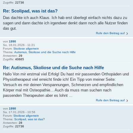
Zugriffe:
22736
Re: Scolipad, was ist das?
Das dachte ich auch Klaus. Ich hab erst überlegt einfach nichts dazu zu
sagen und dann dachte ich irgendwer denkt dann noch alle Nutzer finden
das gut.
Rufe den Beitrag auf
von
1990
So, 18.01.2026 - 11:21
Forum:
Skoliose allgemein
Thema:
Autismus, Skoliose und die Suche nach Hilfe
Antworten:
29
Zugriffe:
40665
Re: Autismus, Skoliose und die Suche nach Hilfe
Hallo Von mir erstmal viel Erfolg! Du hast mir passenden Orthopäden und
Physiotherapeut viel erreicht finde ich! Ein Tipp von meiner Seite:
Versuch es mir deinen Verspannungen, Schmerzen und empfindlichen
Körper mal mit Osteopathie... Auch da muss man suchen nach
passenden Therapeuten aber es lohnt ...
Rufe den Beitrag auf
von
1990
Sa, 17.01.2026 - 10:56
Forum:
Skoliose allgemein
Thema:
Scolipad, was ist das?
Antworten:
28
Zugriffe:
22736