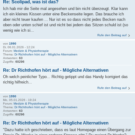
Re: Scolipad, was ist das?
Ich hab mir die Seite mal angesehen und bin nicht überzeugt. Klar kann
ich ein kleines Kissen unter eine Beckenseite legen. Das brauche ich
aber nicht teuer kaufen ... Nur ist es so dass nicht jedes Becken nach
oben oder unten schief ist und nicht bei jedem das Sitzen schuld ist (so
wenig wie ich si...
Rufe den Beitrag auf
von
1990
Di, 06.01.2026 - 12:24
Forum:
Medizin & Physiotherapie
Thema:
Dr Richthofen hört auf - Mögliche Alternativen
Antworten:
63
Zugriffe:
60296
Re: Dr Richthofen hört auf - Mögliche Alternativen
Oh welch peinlicher Typo... Richtig getippt und das Handy korrigiert das
richtig hilfreich...
Rufe den Beitrag auf
von
1990
Mo, 05.01.2026 - 19:24
Forum:
Medizin & Physiotherapie
Thema:
Dr Richthofen hört auf - Mögliche Alternativen
Antworten:
63
Zugriffe:
60296
Re: Dr Richthofen hört auf - Mögliche Alternativen
"Dazu hatte ich geschrieben, dass es laut Homepage einen Übergang zur