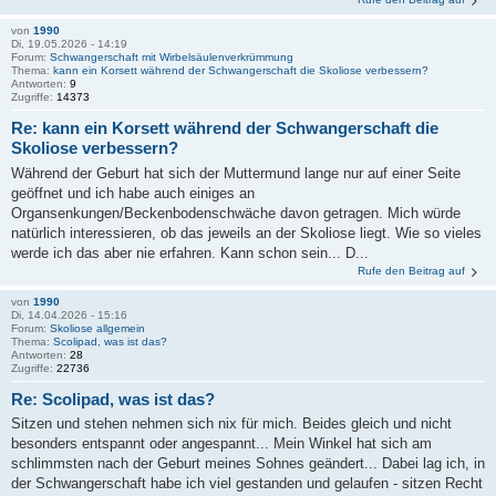
von
1990
Di, 19.05.2026 - 14:19
Forum:
Schwangerschaft mit Wirbelsäulenverkrümmung
Thema:
kann ein Korsett während der Schwangerschaft die Skoliose verbessern?
Antworten:
9
Zugriffe:
14373
Re: kann ein Korsett während der Schwangerschaft die
Skoliose verbessern?
Während der Geburt hat sich der Muttermund lange nur auf einer Seite
geöffnet und ich habe auch einiges an
Organsenkungen/Beckenbodenschwäche davon getragen. Mich würde
natürlich interessieren, ob das jeweils an der Skoliose liegt. Wie so vieles
werde ich das aber nie erfahren. Kann schon sein... D...
Rufe den Beitrag auf
von
1990
Di, 14.04.2026 - 15:16
Forum:
Skoliose allgemein
Thema:
Scolipad, was ist das?
Antworten:
28
Zugriffe:
22736
Re: Scolipad, was ist das?
Sitzen und stehen nehmen sich nix für mich. Beides gleich und nicht
besonders entspannt oder angespannt... Mein Winkel hat sich am
schlimmsten nach der Geburt meines Sohnes geändert... Dabei lag ich, in
der Schwangerschaft habe ich viel gestanden und gelaufen - sitzen Recht