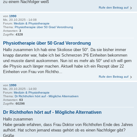
zu einem Nachfolger weiß
Rufe den Beitrag auf
von
1990
Mo, 20.10.2025 - 14:08
Forum:
Medizin & Physiotherapie
Thema:
Physiotherapie über 50 Grad Verordnung
Antworten:
3
Zugriffe:
4328
Physiotherapie über 50 Grad Verordnung
Hallo zusammen Ich hab eine Skoliose über 50°. Da sie bisher immer
knapp darunter war, habe ich bei Schmerzen 3*6 Einheiten bekommen
und musste damit auskommen. Nun ist es mehr als 50° und ich will gern
die Physio auch länger machen. Aktuell habe ich ein Rezept über 22
Einheiten von Frau von Richtho...
Rufe den Beitrag auf
von
1990
Mo, 20.10.2025 - 14:00
Forum:
Medizin & Physiotherapie
Thema:
Dr Richthofen hört auf - Mögliche Alternativen
Antworten:
63
Zugriffe:
60296
Dr Richthofen hört auf - Mögliche Alternativen
Hallo zusammen
Habe gerade erfahren, dass Frau Doktor von Richthofen Ende des Jahres
aufhört. Hat schon jemand etwas gehört ob es einen Nachfolger gibt?
Grüße