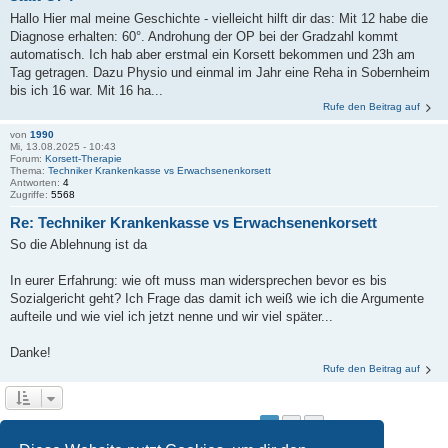
Hallo Hier mal meine Geschichte - vielleicht hilft dir das: Mit 12 habe die
Diagnose erhalten: 60°. Androhung der OP bei der Gradzahl kommt
automatisch. Ich hab aber erstmal ein Korsett bekommen und 23h am
Tag getragen. Dazu Physio und einmal im Jahr eine Reha in Sobernheim
bis ich 16 war. Mit 16 ha...
Rufe den Beitrag auf
von
1990
Mi, 13.08.2025 - 10:43
Forum:
Korsett-Therapie
Thema:
Techniker Krankenkasse vs Erwachsenenkorsett
Antworten:
4
Zugriffe:
5568
Re: Techniker Krankenkasse vs Erwachsenenkorsett
So die Ablehnung ist da
In eurer Erfahrung: wie oft muss man widersprechen bevor es bis
Sozialgericht geht? Ich Frage das damit ich weiß wie ich die Argumente
aufteile und wie viel ich jetzt nenne und wir viel später...
Danke!
Rufe den Beitrag auf
1
2
Nächste
Die Suche ergab 28 Treffer