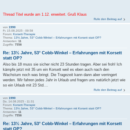
Thread Titel wurde am 1.12. erweitert. Gruß Klaus
Rufe den Beitrag auf
von
1990
Fr, 15.08.2025 - 09:58
Forum:
Korsett-Therapie
Thema:
13½ Jahre, 53° Cobb-Winkel – Erfahrungen mit Korsett statt OP?
Antworten:
11
Zugriffe:
7556
Re: 13½ Jahre, 53° Cobb-Winkel – Erfahrungen mit Korsett
statt OP?
Also bis 18 muss sie sicher nicht 23 Stunden tragen. Aber sei froh! Ich
kämpfe jetzt mit 35 um ein Korsett weil es eben auch nach den
Wachstum noch was bringt. Die Tragezeit kann dann aber verringert
werden. Wir fahren jedes Jahr in Urlaub und fragen uns natürlich jetzt wie
so ein Urlaub mit 23 Std....
Rufe den Beitrag auf
von
1990
Do, 14.08.2025 - 11:31
Forum:
Korsett-Therapie
Thema:
13½ Jahre, 53° Cobb-Winkel – Erfahrungen mit Korsett statt OP?
Antworten:
11
Zugriffe:
7556
Re: 13½ Jahre, 53° Cobb-Winkel – Erfahrungen mit Korsett
statt OP?