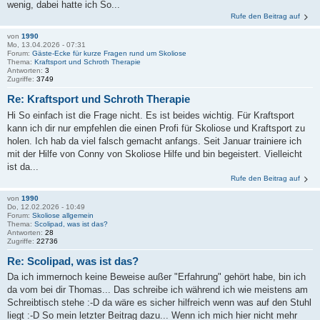
wenig, dabei hatte ich So...
Rufe den Beitrag auf
von
1990
Mo, 13.04.2026 - 07:31
Forum:
Gäste-Ecke für kurze Fragen rund um Skoliose
Thema:
Kraftsport und Schroth Therapie
Antworten:
3
Zugriffe:
3749
Re: Kraftsport und Schroth Therapie
Hi So einfach ist die Frage nicht. Es ist beides wichtig. Für Kraftsport
kann ich dir nur empfehlen die einen Profi für Skoliose und Kraftsport zu
holen. Ich hab da viel falsch gemacht anfangs. Seit Januar trainiere ich
mit der Hilfe von Conny von Skoliose Hilfe und bin begeistert. Vielleicht
ist da...
Rufe den Beitrag auf
von
1990
Do, 12.02.2026 - 10:49
Forum:
Skoliose allgemein
Thema:
Scolipad, was ist das?
Antworten:
28
Zugriffe:
22736
Re: Scolipad, was ist das?
Da ich immernoch keine Beweise außer "Erfahrung" gehört habe, bin ich
da vom bei dir Thomas... Das schreibe ich während ich wie meistens am
Schreibtisch stehe :-D da wäre es sicher hilfreich wenn was auf den Stuhl
liegt :-D So mein letzter Beitrag dazu... Wenn ich mich hier nicht mehr