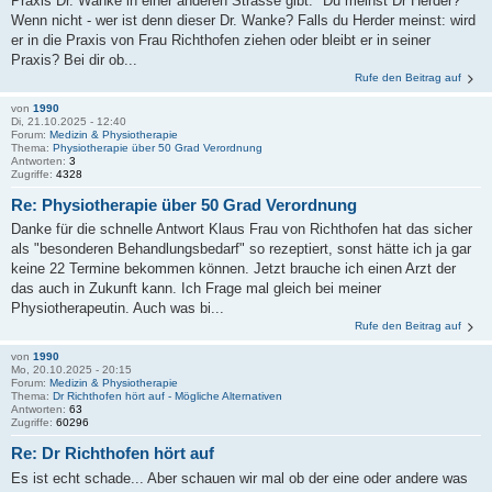
Praxis Dr. Wanke in einer anderen Strasse gibt." Du meinst Dr Herder?
Wenn nicht - wer ist denn dieser Dr. Wanke? Falls du Herder meinst: wird
er in die Praxis von Frau Richthofen ziehen oder bleibt er in seiner
Praxis? Bei dir ob...
Rufe den Beitrag auf
von
1990
Di, 21.10.2025 - 12:40
Forum:
Medizin & Physiotherapie
Thema:
Physiotherapie über 50 Grad Verordnung
Antworten:
3
Zugriffe:
4328
Re: Physiotherapie über 50 Grad Verordnung
Danke für die schnelle Antwort Klaus Frau von Richthofen hat das sicher
als "besonderen Behandlungsbedarf" so rezeptiert, sonst hätte ich ja gar
keine 22 Termine bekommen können. Jetzt brauche ich einen Arzt der
das auch in Zukunft kann. Ich Frage mal gleich bei meiner
Physiotherapeutin. Auch was bi...
Rufe den Beitrag auf
von
1990
Mo, 20.10.2025 - 20:15
Forum:
Medizin & Physiotherapie
Thema:
Dr Richthofen hört auf - Mögliche Alternativen
Antworten:
63
Zugriffe:
60296
Re: Dr Richthofen hört auf
Es ist echt schade... Aber schauen wir mal ob der eine oder andere was