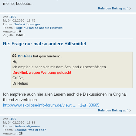
meine, bedeute...
Rufe den Beitrag auf
von
1990
Mi, 04.02.2026 - 13:45
Forum:
Grüße & Sonstiges
Thema:
Frage nur mal so andere Hilfsmittel
Antworten:
6
Zugriffe:
15698
Re: Frage nur mal so andere Hilfsmittel
Dr Hélias
hat geschrieben:
↑
Hi,
ich empfehle sehr sich mit dem Scolipad zu beschäftigen.
Direktlink wegen Werbung gelöscht
Grüße,
Dr Hélias
Ich empfehle auch hier allen Lesern auch die Diskussionen im Original
thread zu verfolgen
http://www.skoliose-info-forum.de/viewt ... =1&t=33605
Rufe den Beitrag auf
von
1990
Mi, 04.02.2026 - 13:38
Forum:
Skoliose allgemein
Thema:
Scolipad, was ist das?
Antworten:
28