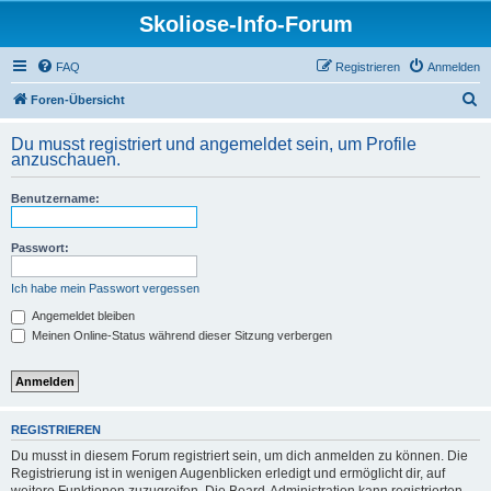
Skoliose-Info-Forum
FAQ
Registrieren
Anmelden
S
Foren-Übersicht
u
Du musst registriert und angemeldet sein, um Profile
c
anzuschauen.
h
Benutzername:
e
Passwort:
Ich habe mein Passwort vergessen
Angemeldet bleiben
Meinen Online-Status während dieser Sitzung verbergen
REGISTRIEREN
Du musst in diesem Forum registriert sein, um dich anmelden zu können. Die
Registrierung ist in wenigen Augenblicken erledigt und ermöglicht dir, auf
weitere Funktionen zuzugreifen. Die Board-Administration kann registrierten