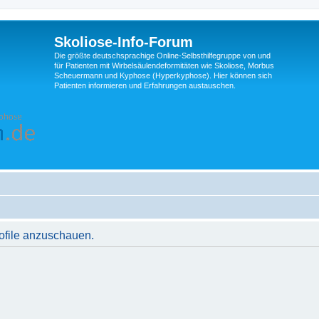
Skoliose-Info-Forum
Die größte deutschsprachige Online-Selbsthilfegruppe von und
für Patienten mit Wirbelsäulendeformitäten wie Skoliose, Morbus
Scheuermann und Kyphose (Hyperkyphose). Hier können sich
Patienten informieren und Erfahrungen austauschen.
rofile anzuschauen.