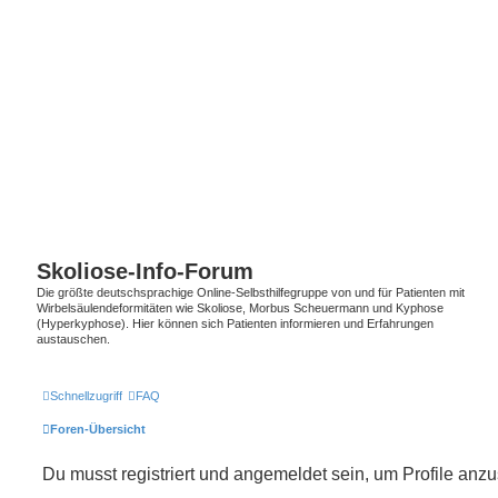
Skoliose-Info-Forum
Die größte deutschsprachige Online-Selbsthilfegruppe von und für Patienten mit
Wirbelsäulendeformitäten wie Skoliose, Morbus Scheuermann und Kyphose
(Hyperkyphose). Hier können sich Patienten informieren und Erfahrungen
austauschen.
Schnellzugriff
FAQ
Foren-Übersicht
Du musst registriert und angemeldet sein, um Profile anz