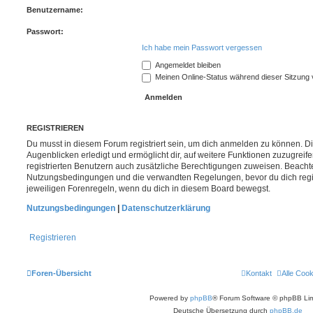
Benutzername:
Passwort:
Ich habe mein Passwort vergessen
Angemeldet bleiben
Meinen Online-Status während dieser Sitzung
REGISTRIEREN
Du musst in diesem Forum registriert sein, um dich anmelden zu können. Di
Augenblicken erledigt und ermöglicht dir, auf weitere Funktionen zuzugreif
registrierten Benutzern auch zusätzliche Berechtigungen zuweisen. Beachte
Nutzungsbedingungen und die verwandten Regelungen, bevor du dich registr
jeweiligen Forenregeln, wenn du dich in diesem Board bewegst.
Nutzungsbedingungen
|
Datenschutzerklärung
Registrieren
Foren-Übersicht
Kontakt
Alle Coo
Powered by
phpBB
® Forum Software © phpBB Lim
Deutsche Übersetzung durch
phpBB.de