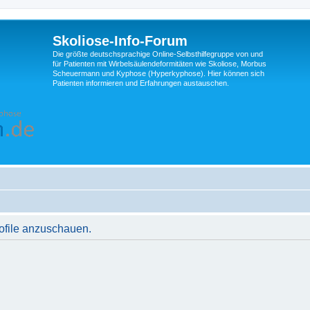
Skoliose-Info-Forum
Die größte deutschsprachige Online-Selbsthilfegruppe von und
für Patienten mit Wirbelsäulendeformitäten wie Skoliose, Morbus
Scheuermann und Kyphose (Hyperkyphose). Hier können sich
Patienten informieren und Erfahrungen austauschen.
rofile anzuschauen.