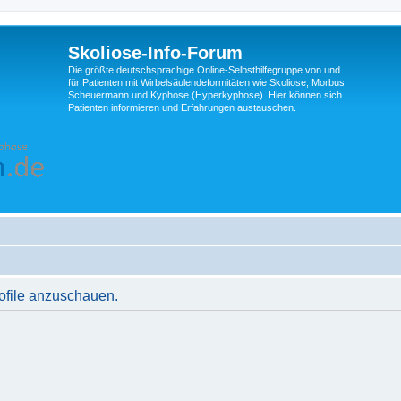
Skoliose-Info-Forum
Die größte deutschsprachige Online-Selbsthilfegruppe von und
für Patienten mit Wirbelsäulendeformitäten wie Skoliose, Morbus
Scheuermann und Kyphose (Hyperkyphose). Hier können sich
Patienten informieren und Erfahrungen austauschen.
rofile anzuschauen.