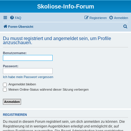
Skoliose-Info-Forum
FAQ
Registrieren
Anmelden
S
Foren-Übersicht
u
Du musst registriert und angemeldet sein, um Profile
c
anzuschauen.
h
Benutzername:
e
Passwort:
Ich habe mein Passwort vergessen
Angemeldet bleiben
Meinen Online-Status während dieser Sitzung verbergen
REGISTRIEREN
Du musst in diesem Forum registriert sein, um dich anmelden zu können. Die
Registrierung ist in wenigen Augenblicken erledigt und ermöglicht dir, auf
weitere Funktionen zuzugreifen. Die Board-Administration kann registrierten