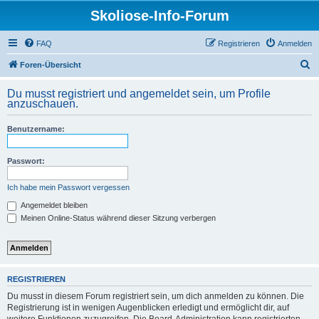
Skoliose-Info-Forum
FAQ
Registrieren
Anmelden
S
Foren-Übersicht
u
Du musst registriert und angemeldet sein, um Profile
c
anzuschauen.
h
Benutzername:
e
Passwort:
Ich habe mein Passwort vergessen
Angemeldet bleiben
Meinen Online-Status während dieser Sitzung verbergen
REGISTRIEREN
Du musst in diesem Forum registriert sein, um dich anmelden zu können. Die
Registrierung ist in wenigen Augenblicken erledigt und ermöglicht dir, auf
weitere Funktionen zuzugreifen. Die Board-Administration kann registrierten