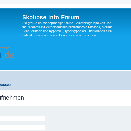
Skoliose-Info-Forum
Die größte deutschsprachige Online-Selbsthilfegruppe von und
für Patienten mit Wirbelsäulendeformitäten wie Skoliose, Morbus
Scheuermann und Kyphose (Hyperkyphose). Hier können sich
Patienten informieren und Erfahrungen austauschen.
fnehmen
aufnehmen